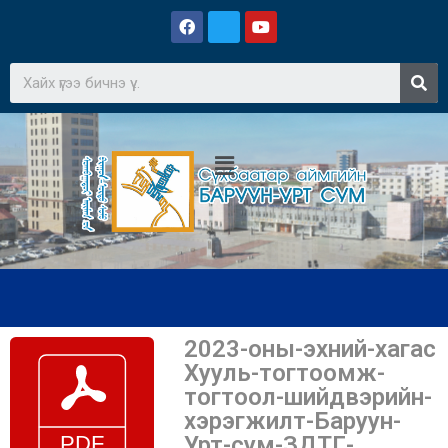
2023-оны-эхний-хагас
Хууль-тогтоомж-
тогтоол-шийдвэрийн-
хэрэгжилт-Баруун-
Урт-сум-ЗДТГ-