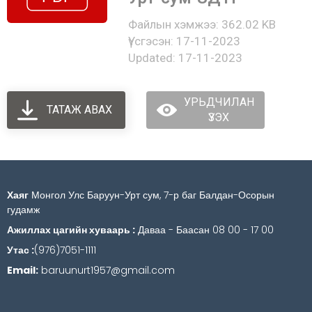
Файлын хэмжээ: 362.02 KB
Үүсгэсэн: 17-11-2023
Updated: 17-11-2023
УРЬДЧИЛАН
ТАТАЖ АВАХ
ҮЗЭХ
Хаяг
Монгол Улс Баруун-Урт сум, 7-р баг Балдан-Осорын
гудамж
Ажиллах цагийн хуваарь :
Даваа - Баасан 08 00 - 17 00
Утас :
(976)7051-1111
Email:
baruunurt1957@gmail.com