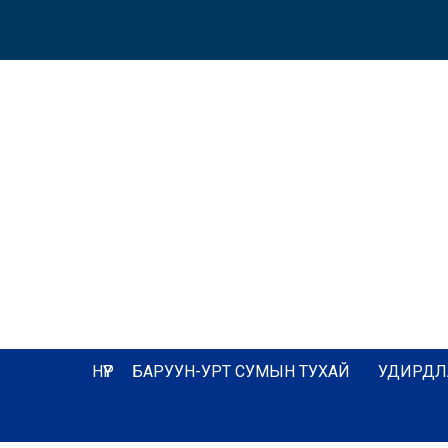
НҮҮР
БАРУУН-УРТ СУМЫН ТУХАЙ
УДИРДЛ