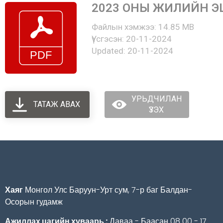
2023 ОНЫ ЖИЛИЙН Э
Файлын хэмжээ: 14.85 MB
Үүсгэсэн: 20-11-2024
Updated: 20-11-2024
УРЬДЧИЛАН
ТАТАЖ АВАХ
ҮЗЭХ
Хаяг
Монгол Улс Баруун-Урт сум, 7-р баг Балдан-
Осорын гудамж
Ажиллах цагийн хуваарь :
Даваа - Баасан 08 00 - 17