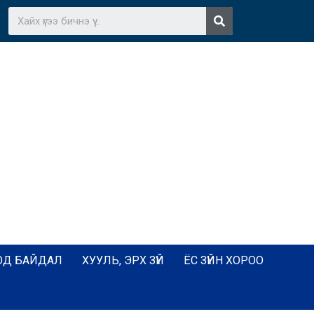
ОД БАЙДАЛ
ХУУЛЬ, ЭРХ ЗҮЙ
ЁС ЗҮЙН ХОРОО