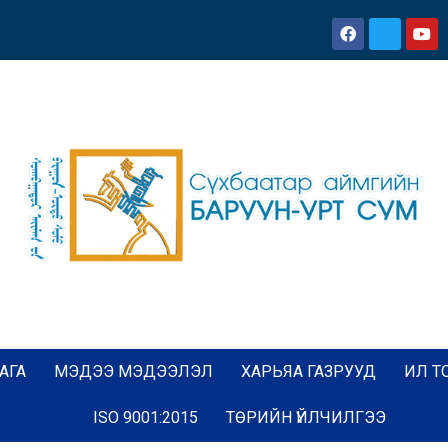
АГА
МЭДЭЭ МЭДЭЭЛЭЛ
ХАРЬЯА ГАЗРУУД
ИЛ Т
ISO 9001:2015
ТӨРИЙН ҮЙЛЧИЛГЭЭ