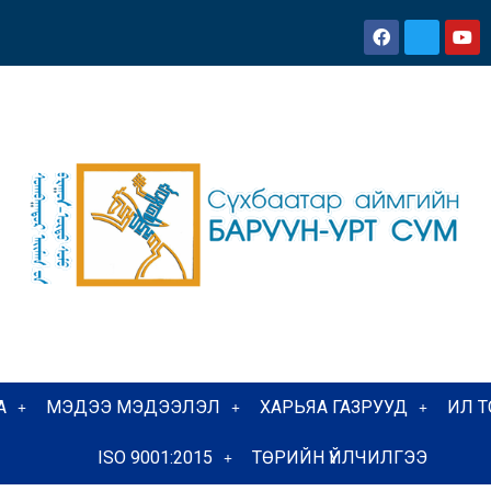
А
МЭДЭЭ МЭДЭЭЛЭЛ
ХАРЬЯА ГАЗРУУД
ИЛ 
ISO 9001:2015
ТӨРИЙН ҮЙЛЧИЛГЭЭ