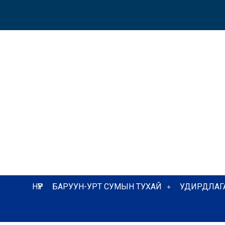
НҮҮР
БАРУУН-УРТ СУМЫН ТУХАЙ
УДИРДЛАГ