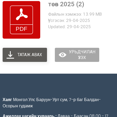
төсөв 2025 (2)
Файлын хэмжээ: 13.99 MB
Үүсгэсэн: 29-04-2025
Updated: 29-04-2025
УРЬДЧИЛАН
ТАТАЖ АВАХ
ҮЗЭХ
Хаяг
Монгол Улс Баруун-Урт сум, 7-р баг Балдан-
Осорын гудамж
Ажиллах цагийн хуваарь :
Даваа - Баасан 08 00 - 17