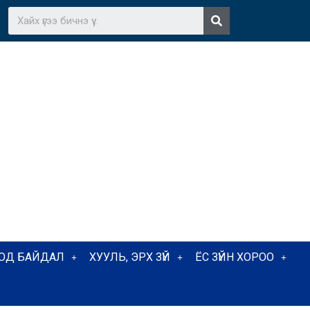
ТОД БАЙДАЛ
ХУУЛЬ, ЭРХ ЗҮЙ
ЁС ЗҮЙН ХОРОО