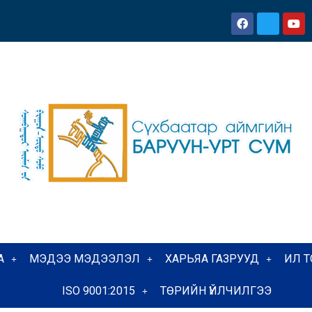
А
МЭДЭЭ МЭДЭЭЛЭЛ
ХАРЬЯА ГАЗРУУД
ИЛ 
ISO 9001:2015
ТӨРИЙН ҮЙЛЧИЛГЭЭ