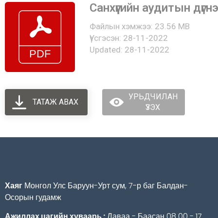
Санхүүгийн аудитын дүгн
Файлын хэмжээ: 23.56 MB
Үүсгэсэн: 28-11-2022
Updated: 28-11-2022
УРЬДЧИЛАН
ТАТАЖ АВАХ
ҮЗЭХ
Хаяг
Монгол Улс Баруун-Урт сум, 7-р баг Балдан-
Осорын гудамж
Ажиллах цагийн хуваарь :
Даваа - Баасан 08 00 - 17