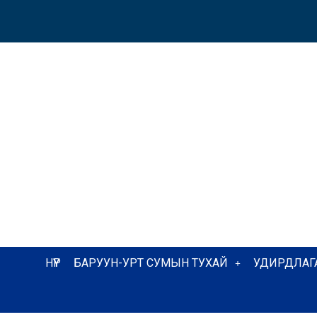
НҮҮР
БАРУУН-УРТ СУМЫН ТУХАЙ
УДИРДЛАГ