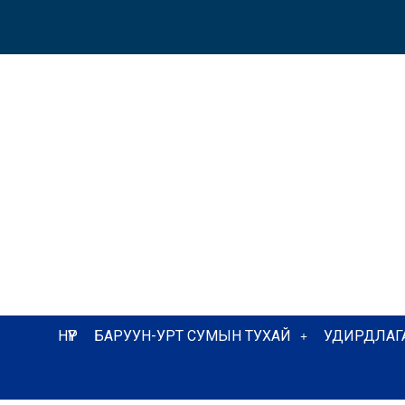
НҮҮР
БАРУУН-УРТ СУМЫН ТУХАЙ
УДИРДЛАГ