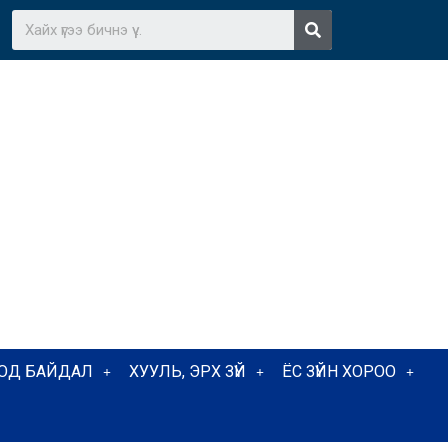
ТОД БАЙДАЛ
ХУУЛЬ, ЭРХ ЗҮЙ
ЁС ЗҮЙН ХОРОО