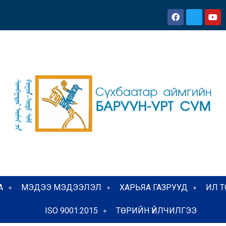
А
МЭДЭЭ МЭДЭЭЛЭЛ
ХАРЬЯА ГАЗРУУД
ИЛ 
ISO 9001:2015
ТӨРИЙН ҮЙЛЧИЛГЭЭ