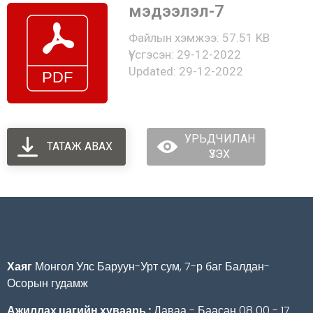
мэдээлэл-7
Файлын хэмжээ: 57.51 KB
Үүсгэсэн: 29-12-2022
Updated: 29-12-2022
УРЬДЧИЛАН
ТАТАЖ АВАХ
ҮЗЭХ
Хаяг
Монгол Улс Баруун-Урт сум, 7-р баг Балдан-
Осорын гудамж
Ажиллах цагийн хуваарь :
Даваа - Баасан 08 00 - 17