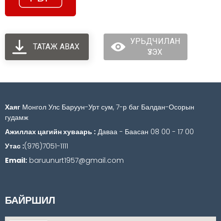
УРЬДЧИЛАН
ТАТАЖ АВАХ
ҮЗЭХ
Хаяг
Монгол Улс Баруун-Урт сум, 7-р баг Балдан-Осорын
гудамж
Ажиллах цагийн хуваарь :
Даваа - Баасан 08 00 - 17 00
Утас :
(976)7051-1111
Email:
baruunurt1957@gmail.com
БАЙРШИЛ