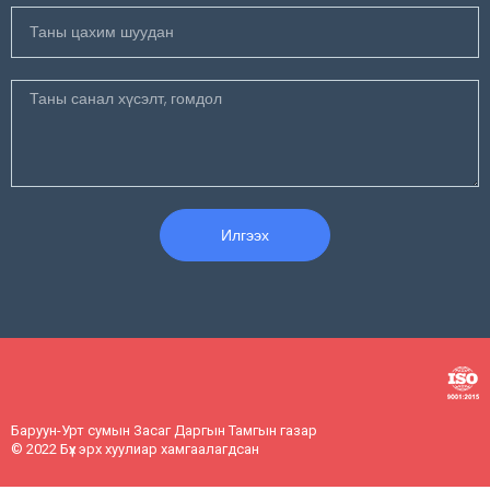
Илгээх
Баруун-Урт сумын Засаг Даргын Тамгын газар
© 2022 Бүх эрх хуулиар хамгаалагдсан