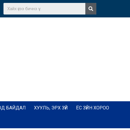
ОД БАЙДАЛ
ХУУЛЬ, ЭРХ ЗҮЙ
ЁС ЗҮЙН ХОРОО