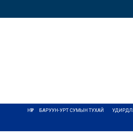
НҮҮР
БАРУУН-УРТ СУМЫН ТУХАЙ
УДИРДЛ