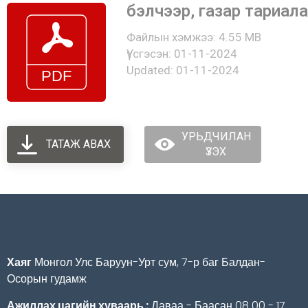
бэлчээр, газар тариал
Файлын хэмжээ: 4.55 MB
Үүсгэсэн: 01-11-2024
Updated: 01-11-2024
УРЬДЧИЛАН
ТАТАЖ АВАХ
ҮЗЭХ
Хаяг
Монгол Улс Баруун-Урт сум, 7-р баг Балдан-
Осорын гудамж
Ажиллах цагийн хуваарь :
Даваа - Баасан 08 00 - 17