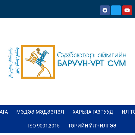
АГА
МЭДЭЭ МЭДЭЭЛЭЛ
ХАРЬЯА ГАЗРУУД
ИЛ Т
ISO 9001:2015
ТӨРИЙН ҮЙЛЧИЛГЭЭ