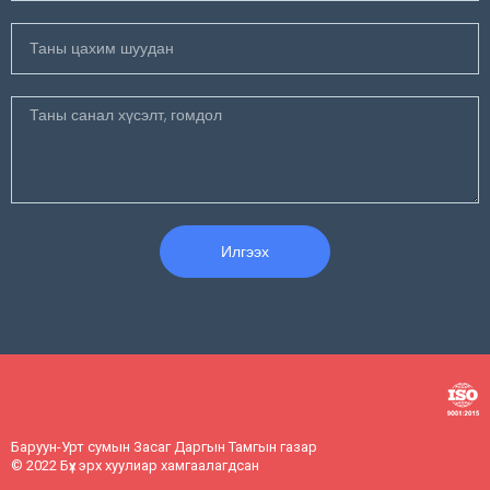
Илгээх
Баруун-Урт сумын Засаг Даргын Тамгын газар
© 2022 Бүх эрх хуулиар хамгаалагдсан