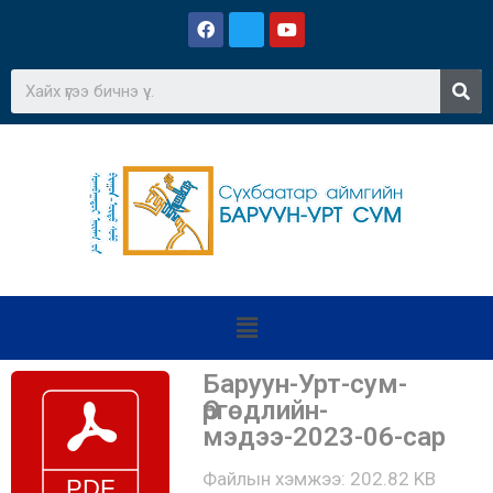
Баруун-Урт-сум-
Өргөдлийн-
мэдээ-2023-06-сар
Файлын хэмжээ: 202.82 KB