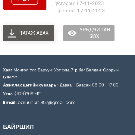
Үүсгэсэн: 17-11-2023
Updated: 17-11-2023
УРЬДЧИЛАН
ТАТАЖ АВАХ
ҮЗЭХ
Хаяг
Монгол Улс Баруун-Урт сум, 7-р баг Балдан-Осорын
гудамж
Ажиллах цагийн хуваарь :
Даваа - Баасан 08 00 - 17 00
Утас :
(976)7051-1111
Email:
baruunurt1957@gmail.com
БАЙРШИЛ