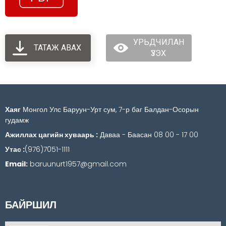
УРЬДЧИЛАН
ТАТАЖ АВАХ
ҮЗЭХ
Хаяг
Монгол Улс Баруун-Урт сум, 7-р баг Балдан-Осорын
гудамж
Ажиллах цагийн хуваарь :
Даваа - Баасан 08 00 - 17 00
Утас :
(976)7051-1111
Email:
baruunurt1957@gmail.com
БАЙРШИЛ