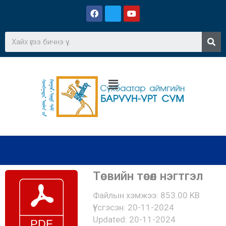
Төсвийн төсөл нэгтгэл
Файлын хэмжээ: 853.00 KB
Үүсгэсэн: 20-11-2024
Updated: 20-11-2024