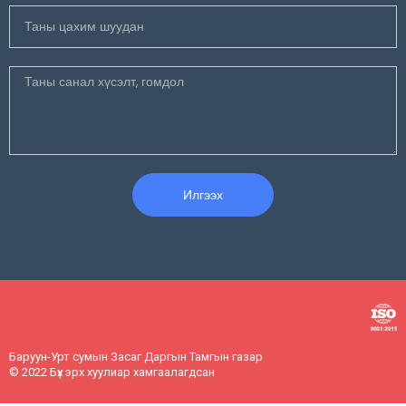
Илгээх
Баруун-Урт сумын Засаг Даргын Тамгын газар
© 2022 Бүх эрх хуулиар хамгаалагдсан