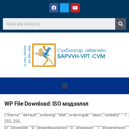
WP File Download:
ISO мэдээлэл
{“theme”:”default”,”ordering”:”title”,”orderingdir”:”desc”,”visibility
255, 255,
0)”,”showtitle”:”0″,”showdescription”:”0″,”showsize”:”1″,”showversio