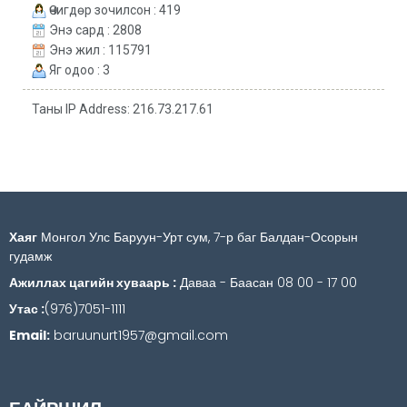
Өчигдөр зочилсон : 419
Энэ сард : 2808
Энэ жил : 115791
Яг одоо : 3
Таны IP Address: 216.73.217.61
Хаяг
Монгол Улс Баруун-Урт сум, 7-р баг Балдан-Осорын
гудамж
Ажиллах цагийн хуваарь :
Даваа - Баасан 08 00 - 17 00
Утас :
(976)7051-1111
Email:
baruunurt1957@gmail.com