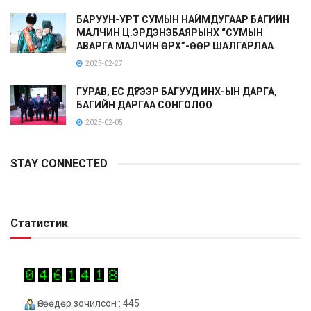
БАРУУН-УРТ СУМЫН НАЙМДУГААР БАГИЙН
МАЛЧИН Ц.ЭРДЭНЭБАЯРЫНХ “СУМЫН
АВАРГА МАЛЧИН ӨРХ”-ӨӨР ШАЛГАРЛАА
2025-02-27
ГУРАВ, ЕС ДҮГЭЭР БАГУУД ИНХ-ЫН ДАРГА,
БАГИЙН ДАРГАА СОНГОЛОО
2025-02-05
STAY CONNECTED
Статистик
Өнөөдөр зочилсон : 445