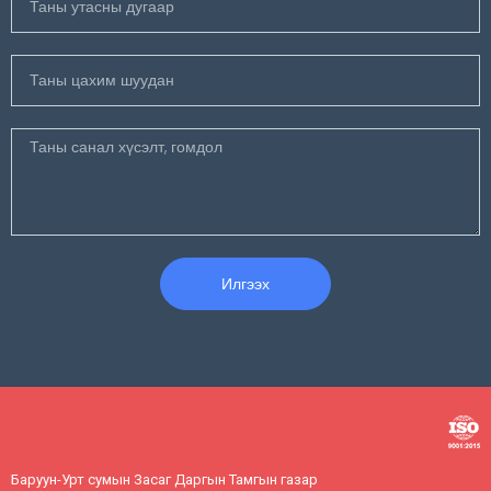
Илгээх
Баруун-Урт сумын Засаг Даргын Тамгын газар