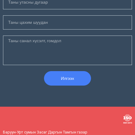
Илгээх
Баруун-Урт сумын Засаг Даргын Тамгын газар