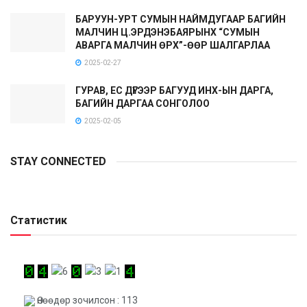
БАРУУН-УРТ СУМЫН НАЙМДУГААР БАГИЙН
МАЛЧИН Ц.ЭРДЭНЭБАЯРЫНХ “СУМЫН
АВАРГА МАЛЧИН ӨРХ”-ӨӨР ШАЛГАРЛАА
2025-02-27
ГУРАВ, ЕС ДҮГЭЭР БАГУУД ИНХ-ЫН ДАРГА,
БАГИЙН ДАРГАА СОНГОЛОО
2025-02-05
STAY CONNECTED
Статистик
Өнөөдөр зочилсон : 113