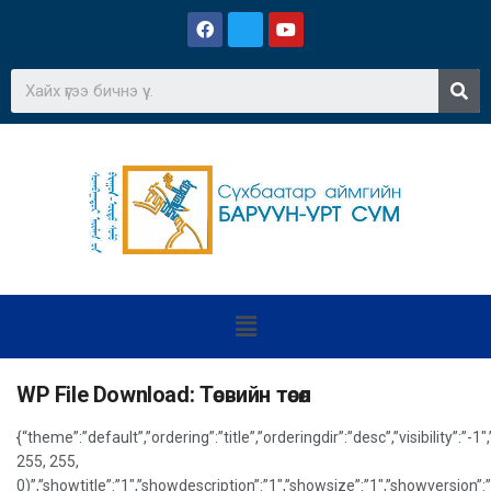
WP File Download:
Төсвийн төсөл
{“theme”:”default”,”ordering”:”title”,”orderingdir”:”desc”,”visibility
255, 255,
0)”,”showtitle”:”1″,”showdescription”:”1″,”showsize”:”1″,”showversio