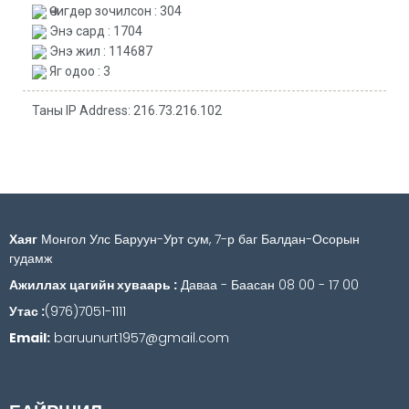
Өчигдөр зочилсон : 304
Энэ сард : 1704
Энэ жил : 114687
Яг одоо : 3
Таны IP Address: 216.73.216.102
Хаяг
Монгол Улс Баруун-Урт сум, 7-р баг Балдан-Осорын
гудамж
Ажиллах цагийн хуваарь :
Даваа - Баасан 08 00 - 17 00
Утас :
(976)7051-1111
Email:
baruunurt1957@gmail.com