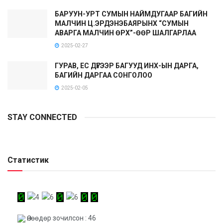
БАРУУН-УРТ СУМЫН НАЙМДУГААР БАГИЙН
МАЛЧИН Ц.ЭРДЭНЭБАЯРЫНХ “СУМЫН
АВАРГА МАЛЧИН ӨРХ”-ӨӨР ШАЛГАРЛАА
2025-02-27
ГУРАВ, ЕС ДҮГЭЭР БАГУУД ИНХ-ЫН ДАРГА,
БАГИЙН ДАРГАА СОНГОЛОО
2025-02-05
STAY CONNECTED
Статистик
Өнөөдөр зочилсон : 46