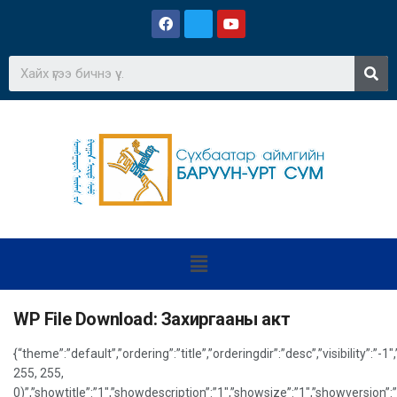
WP File Download:
Захиргааны акт
{“theme”:”default”,”ordering”:”title”,”orderingdir”:”desc”,”visibility
255, 255,
0)”,”showtitle”:”1″,”showdescription”:”1″,”showsize”:”1″,”showversio