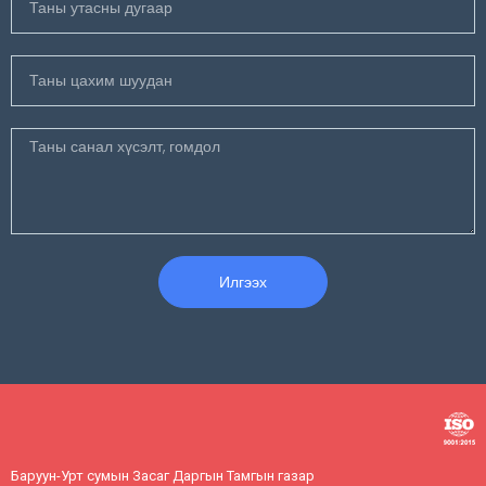
Илгээх
Баруун-Урт сумын Засаг Даргын Тамгын газар