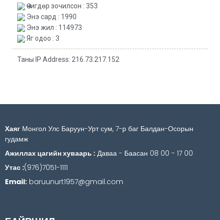
Өчигдөр зочилсон : 353
Энэ сард : 1990
Энэ жил : 114973
Яг одоо : 3
Таны IP Address: 216.73.217.152
Хаяг
Монгол Улс Баруун-Урт сум, 7-р баг Балдан-Осорын
гудамж
Ажиллах цагийн хуваарь :
Даваа - Баасан 08 00 - 17 00
Утас :
(976)7051-1111
Email:
baruunurt1957@gmail.com