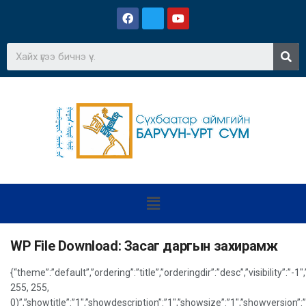
WP File Download:
Засаг даргын захирамж
{“theme”:”default”,”ordering”:”title”,”orderingdir”:”desc”,”visibility
255, 255,
0)”,”showtitle”:”1″,”showdescription”:”1″,”showsize”:”1″,”showversio