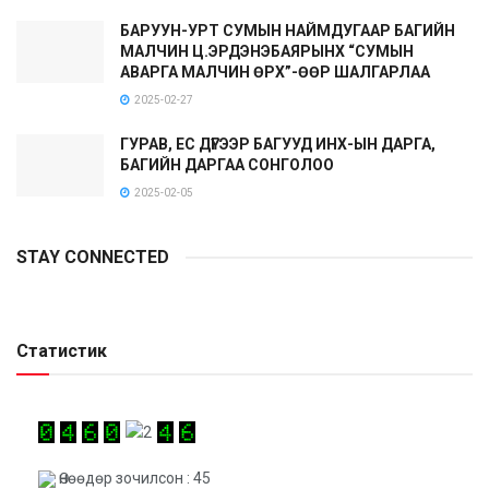
БАРУУН-УРТ СУМЫН НАЙМДУГААР БАГИЙН
МАЛЧИН Ц.ЭРДЭНЭБАЯРЫНХ “СУМЫН
АВАРГА МАЛЧИН ӨРХ”-ӨӨР ШАЛГАРЛАА
2025-02-27
ГУРАВ, ЕС ДҮГЭЭР БАГУУД ИНХ-ЫН ДАРГА,
БАГИЙН ДАРГАА СОНГОЛОО
2025-02-05
STAY CONNECTED
Статистик
Өнөөдөр зочилсон : 45