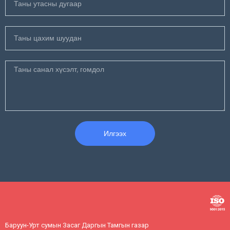
Илгээх
Баруун-Урт сумын Засаг Даргын Тамгын газар