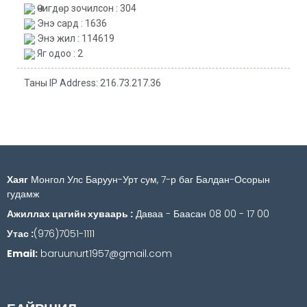
Өчигдөр зочилсон : 304
Энэ сард : 1636
Энэ жил : 114619
Яг одоо : 2
Таны IP Address: 216.73.217.36
Хаяг
Монгол Улс Баруун-Урт сум, 7-р баг Балдан-Осорын
гудамж
Ажиллах цагийн хуваарь :
Даваа - Баасан 08 00 - 17 00
Утас :
(976)7051-1111
Email:
baruunurt1957@gmail.com