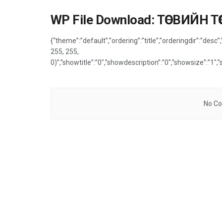
WP File Download:
ТӨСВИЙН ТӨС
{“theme”:”default”,”ordering”:”title”,”orderingdir”:”des
255, 255,
0)”,”showtitle”:”0″,”showdescription”:”0″,”showsize”:”1
No Co