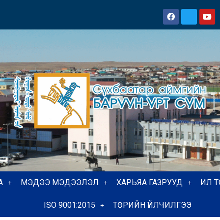
А
МЭДЭЭ МЭДЭЭЛЭЛ
ХАРЬЯА ГАЗРУУД
ИЛ 
ISO 9001:2015
ТӨРИЙН ҮЙЛЧИЛГЭЭ