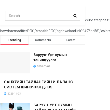
argintop”:”10″,”marginbottom”:”10″,”showcategorytitle”:”1″,”showsubcategor
,”showdatemodified”:”0″,”croptitle”:”0″,”bgdownloadlink”:”#76bc58″,”col
Trending
Comments
Latest
Баруун-Урт сумын
танилцуулга
2020-01-02
САНХҮҮГИЙН ТАЙЛАНГИЙН И-БАЛАНС
СИСТЕМ ШИНЭЧЛЭГДЛЭЭ.
2023-11-23
БАРУУН-УРТ СУМЫН