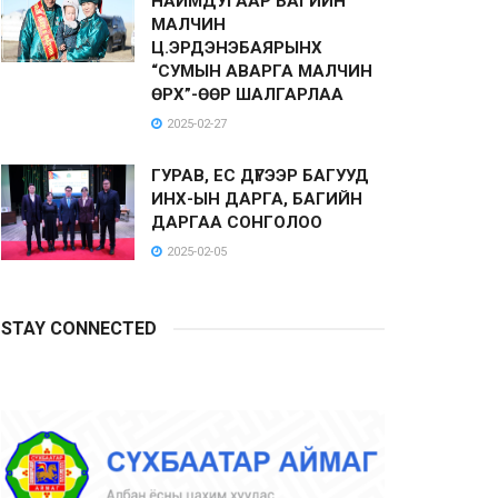
НАЙМДУГААР БАГИЙН
МАЛЧИН
Ц.ЭРДЭНЭБАЯРЫНХ
“СУМЫН АВАРГА МАЛЧИН
ӨРХ”-ӨӨР ШАЛГАРЛАА
2025-02-27
ГУРАВ, ЕС ДҮГЭЭР БАГУУД
ИНХ-ЫН ДАРГА, БАГИЙН
ДАРГАА СОНГОЛОО
2025-02-05
STAY CONNECTED