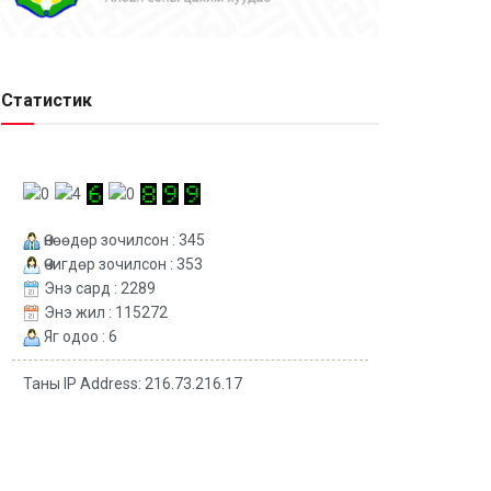
Статистик
Өнөөдөр зочилсон : 345
Өчигдөр зочилсон : 353
Энэ сард : 2289
Энэ жил : 115272
Яг одоо : 6
Таны IP Address: 216.73.216.17