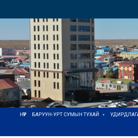
НҮҮР
БАРУУН-УРТ СУМЫН ТУХАЙ
УДИРДЛАГ