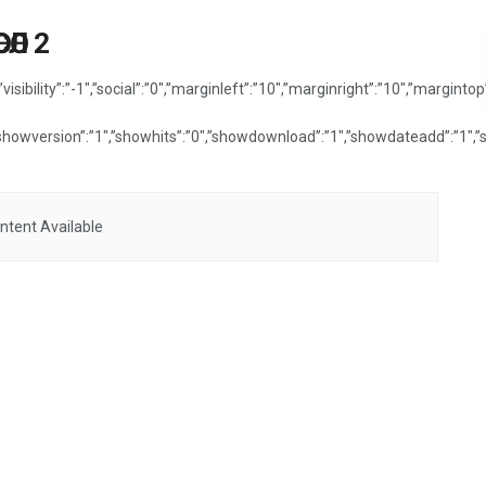
ӨЛ 2
c”,”visibility”:”-1″,”social”:”0″,”marginleft”:”10″,”marginright”:”10″,”m
″,”showversion”:”1″,”showhits”:”0″,”showdownload”:”1″,”showdateadd”:”1″
ntent Available