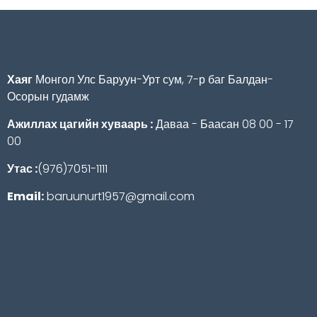
Хаяг
Монгол Улс Баруун-Урт сум, 7-р баг Балдан-
Осорын гудамж
Ажиллах цагийн хуваарь :
Даваа - Баасан 08 00 - 17
00
Утас :
(976)7051-1111
Email:
baruunurt1957@gmail.com