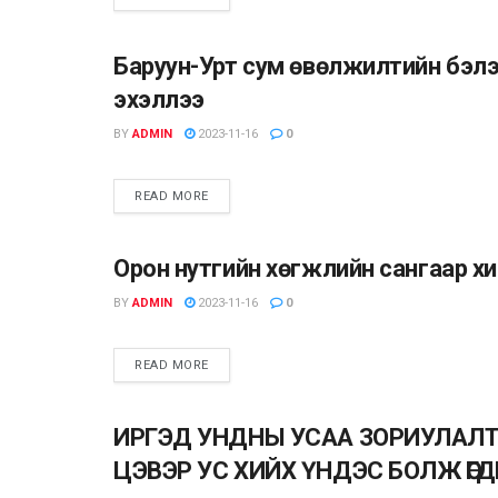
Баруун-Урт сум өвөлжилтийн бэлэ
UNCATEGORIZED
эхэллээ
BY
ADMIN
2023-11-16
0
READ MORE
Орон нутгийн хөгжлийн сангаар х
ВИДЕО МЭДЭЭ
BY
ADMIN
2023-11-16
0
READ MORE
ИРГЭД УНДНЫ УСАА ЗОРИУЛАЛ
ВИДЕО МЭДЭЭ
ЦЭВЭР УС ХИЙХ ҮНДЭС БОЛЖ ӨГДӨ