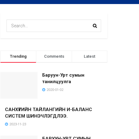
Trending
Comments
Latest
Баруун-Урт сумын
танилцуулга
2020-01-02
САНХҮҮГИЙН ТАЙЛАНГИЙН И-БАЛАНС
СИСТЕМ ШИНЭЧЛЭГДЛЭЭ.
2023-11-23
БАРУУН-УРТ СУМЫН