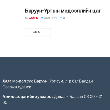
Баруун-Уртын мэдээллийн цаг
ВИДЕО МЭДЭЭ
BY
ADMIN
2023-11-21
0
READ MORE
Хаяг
Монгол Улс Баруун-Урт сум, 7-р баг Балдан-
Осорын гудамж
Ажиллах цагийн хуваарь :
Даваа - Баасан 08 00 - 17
00