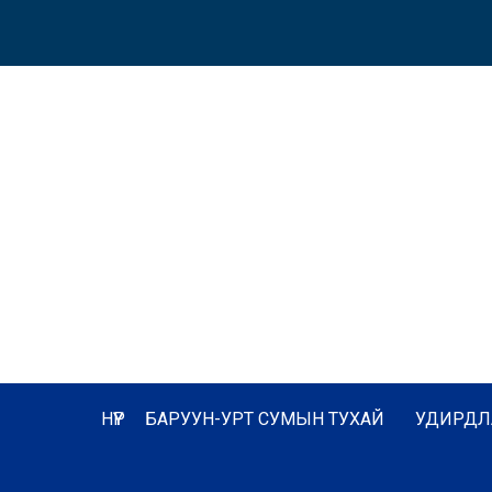
НҮҮР
БАРУУН-УРТ СУМЫН ТУХАЙ
УДИРДЛ