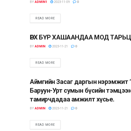
BY
ADMIN1
2023-11-09
0
READ MORE
ӨРХ БҮР ХАШААНДАА МОД ТАРЬ
ВИДЕО МЭДЭЭ
BY
ADMIN
2023-11-21
0
READ MORE
Аймгийн Засаг даргын нэрэмжит 
VIDEO
Баруун-Урт сумын бүсийн тэмцээн
тамирчдадаа амжилт хүсье.
BY
ADMIN
2023-11-21
0
READ MORE