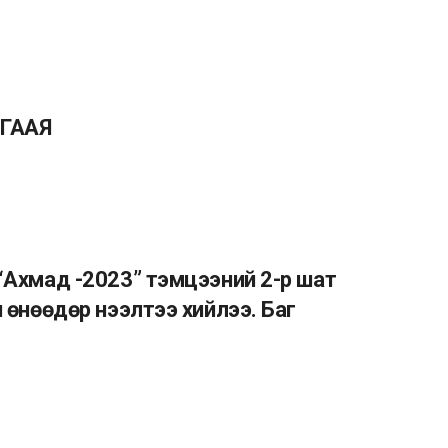
ЦГААЯ
“Ахмад -2023” тэмцээний 2-р шат
 өнөөдөр нээлтээ хийлээ. Баг