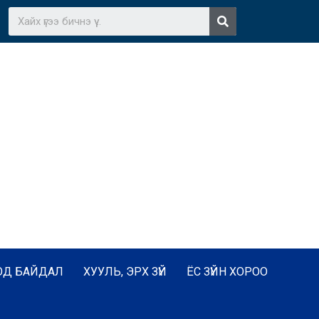
ОД БАЙДАЛ
ХУУЛЬ, ЭРХ ЗҮЙ
ЁС ЗҮЙН ХОРОО