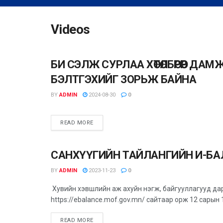
Videos
БИ СЭЛЖ СУРЛАА ХӨТӨЛБӨРӨӨР 
UNCATEGORIZED
БЭЛТГЭХИЙГ ЗОРЬЖ БАЙНА
BY
ADMIN
2024-08-30
0
READ MORE
САНХҮҮГИЙН ТАЙЛАНГИЙН И-БА
ВИДЕО МЭДЭЭ
BY
ADMIN
2023-11-23
0
Хувийн хэвшлийн аж ахуйн нэгж, байгууллагууд да
https://ebalance.mof.gov.mn/ сайтаар орж 12 сарын 
READ MORE