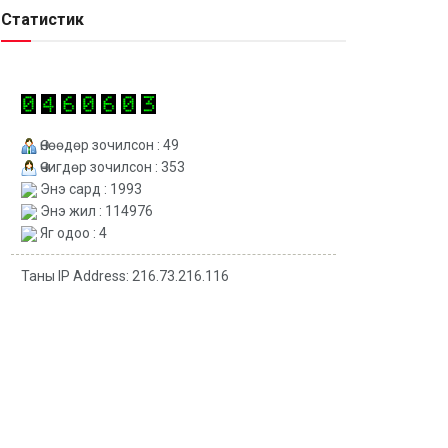
Статистик
Өнөөдөр зочилсон : 49
Өчигдөр зочилсон : 353
Энэ сард : 1993
Энэ жил : 114976
Яг одоо : 4
Таны IP Address: 216.73.216.116