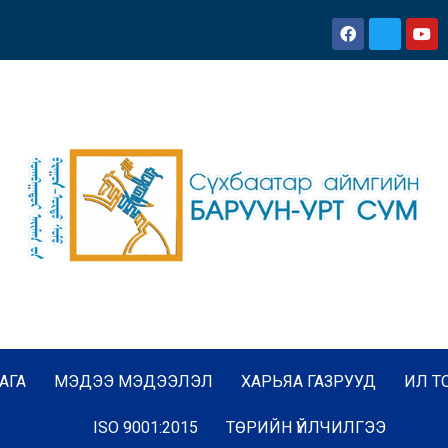
АГА
МЭДЭЭ МЭДЭЭЛЭЛ
ХАРЬЯА ГАЗРУУД
ИЛ Т
ISO 9001:2015
ТӨРИЙН ҮЙЛЧИЛГЭЭ