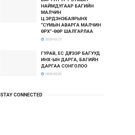
НАЙМДУГААР БАГИЙН
МАЛЧИН
Ц.ЭРДЭНЭБАЯРЫНХ
“СУМЫН АВАРГА МАЛЧИН
ӨРХ”-ӨӨР ШАЛГАРЛАА
2025-02-27
ГУРАВ, ЕС ДҮГЭЭР БАГУУД
ИНХ-ЫН ДАРГА, БАГИЙН
ДАРГАА СОНГОЛОО
2025-02-05
STAY CONNECTED