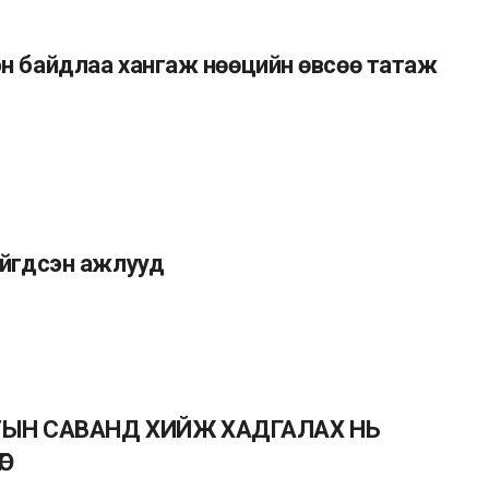
н байдлаа хангаж нөөцийн өвсөө татаж
ийгдсэн ажлууд
ТЫН САВАНД ХИЙЖ ХАДГАЛАХ НЬ
Г