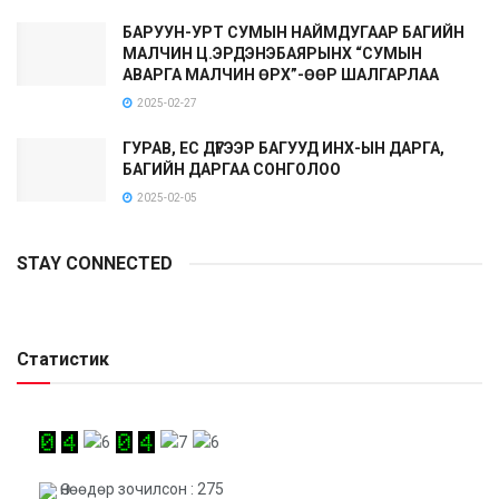
БАРУУН-УРТ СУМЫН НАЙМДУГААР БАГИЙН
МАЛЧИН Ц.ЭРДЭНЭБАЯРЫНХ “СУМЫН
АВАРГА МАЛЧИН ӨРХ”-ӨӨР ШАЛГАРЛАА
2025-02-27
ГУРАВ, ЕС ДҮГЭЭР БАГУУД ИНХ-ЫН ДАРГА,
БАГИЙН ДАРГАА СОНГОЛОО
2025-02-05
STAY CONNECTED
Статистик
Өнөөдөр зочилсон : 275