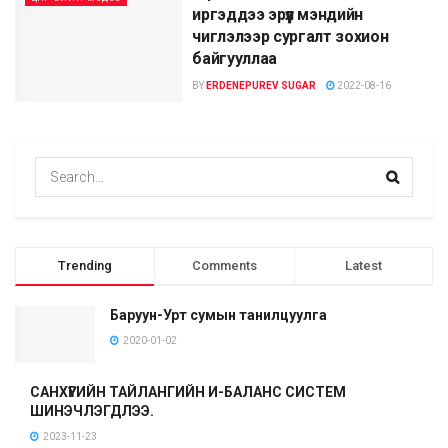
иргэддээ эрүүл мэндийн
чиглэлээр сургалт зохион
байгууллаа
BY
ERDENEPUREV SUGAR
2022-08-16
Trending
Comments
Latest
Баруун-Урт сумын танилцуулга
2020-01-02
САНХҮҮГИЙН ТАЙЛАНГИЙН И-БАЛАНС СИСТЕМ
ШИНЭЧЛЭГДЛЭЭ.
2023-11-23