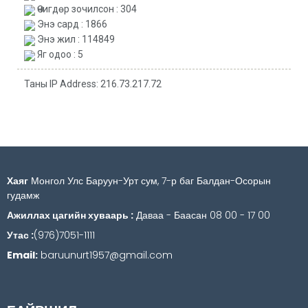
Өчигдөр зочилсон : 304
Энэ сард : 1866
Энэ жил : 114849
Яг одоо : 5
Таны IP Address: 216.73.217.72
Хаяг
Монгол Улс Баруун-Урт сум, 7-р баг Балдан-Осорын
гудамж
Ажиллах цагийн хуваарь :
Даваа - Баасан 08 00 - 17 00
Утас :
(976)7051-1111
Email:
baruunurt1957@gmail.com