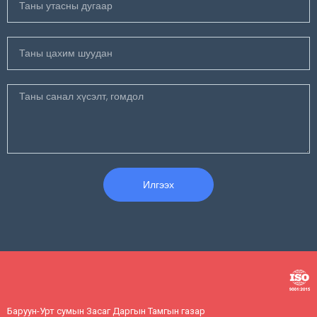
Илгээх
Баруун-Урт сумын Засаг Даргын Тамгын газар