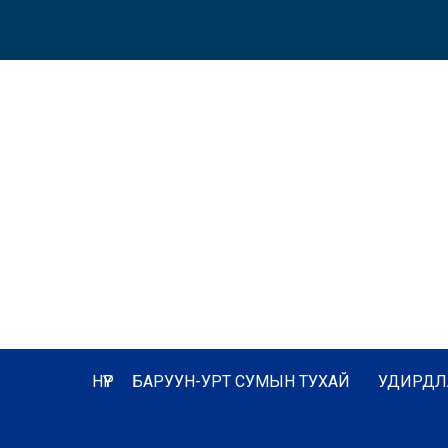
НҮҮР
БАРУУН-УРТ СУМЫН ТУХАЙ
УДИРДЛ