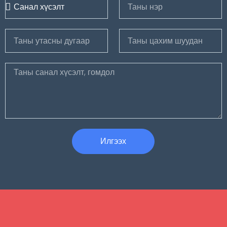
Илгээх