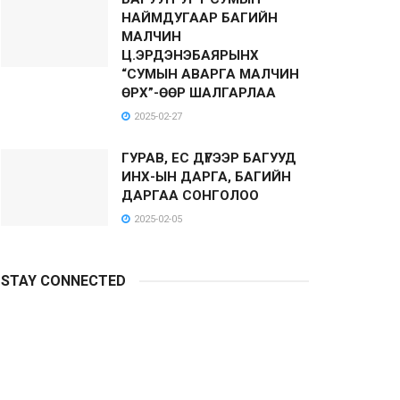
НАЙМДУГААР БАГИЙН
МАЛЧИН
Ц.ЭРДЭНЭБАЯРЫНХ
“СУМЫН АВАРГА МАЛЧИН
ӨРХ”-ӨӨР ШАЛГАРЛАА
2025-02-27
ГУРАВ, ЕС ДҮГЭЭР БАГУУД
ИНХ-ЫН ДАРГА, БАГИЙН
ДАРГАА СОНГОЛОО
2025-02-05
STAY CONNECTED