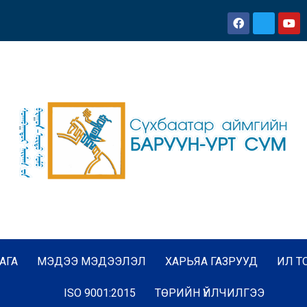
АГА
МЭДЭЭ МЭДЭЭЛЭЛ
ХАРЬЯА ГАЗРУУД
ИЛ Т
ISO 9001:2015
ТӨРИЙН ҮЙЛЧИЛГЭЭ