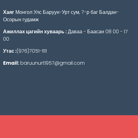
Хаяг
Монгол Улс Баруун-Урт сум, 7-р баг Балдан-
Осорын гудамж
Ажиллах цагийн хуваарь :
Даваа - Баасан 08 00 - 17
00
Утас :
(976)7051-1111
Email:
baruunurt1957@gmail.com