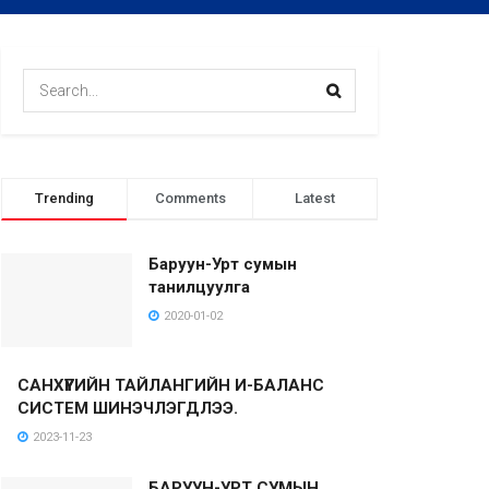
Trending
Comments
Latest
Баруун-Урт сумын
танилцуулга
2020-01-02
САНХҮҮГИЙН ТАЙЛАНГИЙН И-БАЛАНС
СИСТЕМ ШИНЭЧЛЭГДЛЭЭ.
2023-11-23
БАРУУН-УРТ СУМЫН