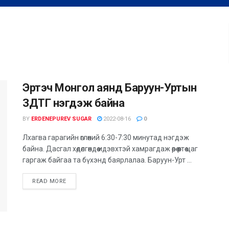
Эртэч Монгол аянд Баруун-Уртын
ЗДТГ нэгдэж байна
BY
ERDENEPUREV SUGAR
2022-08-16
0
Лхагва гарагийн өглөөний 6:30-7:30 минутад нэгдэж
байна. Дасгал хөдөлгөөндөө идэвхтэй хамрагдаж өөрөө өөртөө цаг
гаргаж байгаа та бүхэнд баярлалаа. Баруун-Урт ...
READ MORE