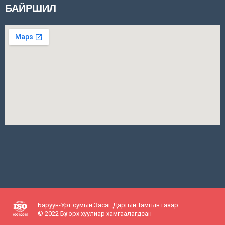
БАЙРШИЛ
Баруун-Урт сумын Засаг Даргын Тамгын газар
© 2022 Бүх эрх хуулиар хамгаалагдсан