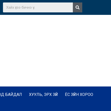
ОД БАЙДАЛ
ХУУЛЬ, ЭРХ ЗҮЙ
ЁС ЗҮЙН ХОРОО