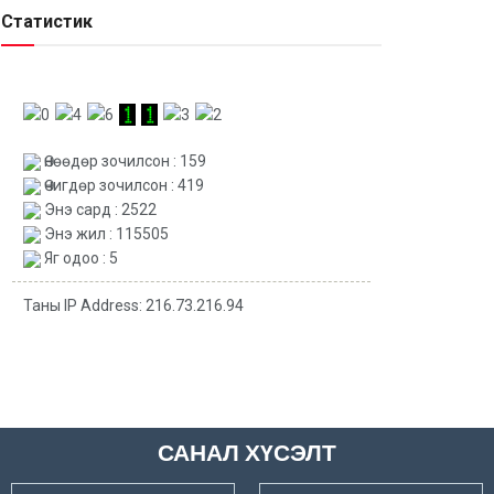
Статистик
Өнөөдөр зочилсон : 159
Өчигдөр зочилсон : 419
Энэ сард : 2522
Энэ жил : 115505
Яг одоо : 5
Таны IP Address: 216.73.216.94
САНАЛ ХҮСЭЛТ