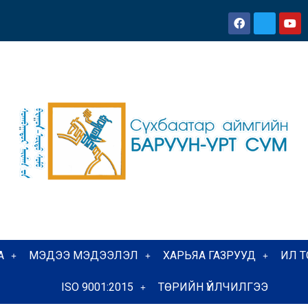
А
МЭДЭЭ МЭДЭЭЛЭЛ
ХАРЬЯА ГАЗРУУД
ИЛ 
ISO 9001:2015
ТӨРИЙН ҮЙЛЧИЛГЭЭ