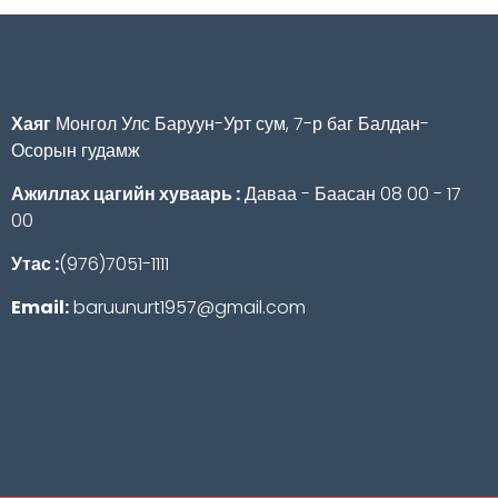
Хаяг
Монгол Улс Баруун-Урт сум, 7-р баг Балдан-
Осорын гудамж
Ажиллах цагийн хуваарь :
Даваа - Баасан 08 00 - 17
00
Утас :
(976)7051-1111
Email:
baruunurt1957@gmail.com