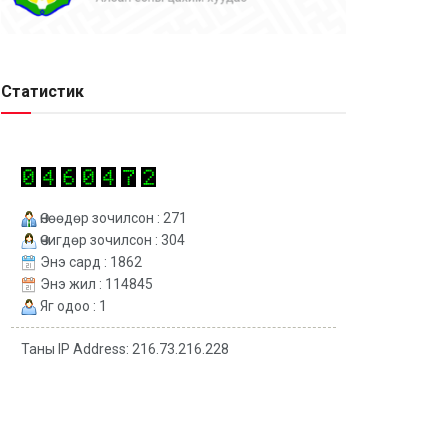
Статистик
Өнөөдөр зочилсон : 271
Өчигдөр зочилсон : 304
Энэ сард : 1862
Энэ жил : 114845
Яг одоо : 1
Таны IP Address: 216.73.216.228