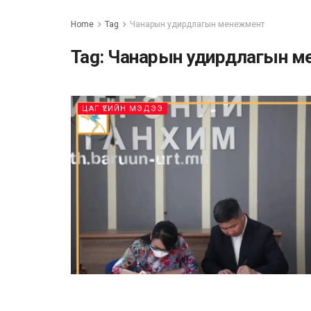
Home
Tag
Чанарын удирдлагын менежмент
Tag:
Чанарын удирдлагын м
ЦАГ ҮЕИЙН МЭДЭЭ