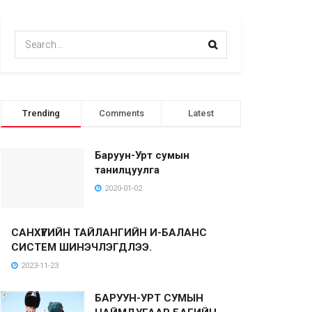
Trending
Comments
Latest
Баруун-Урт сумын
танилцуулга
2020-01-02
САНХҮҮГИЙН ТАЙЛАНГИЙН И-БАЛАНС
СИСТЕМ ШИНЭЧЛЭГДЛЭЭ.
2023-11-23
БАРУУН-УРТ СУМЫН