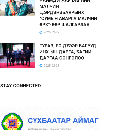
НАЙМДУГААР БАГИЙН
МАЛЧИН
Ц.ЭРДЭНЭБАЯРЫНХ
“СУМЫН АВАРГА МАЛЧИН
ӨРХ”-ӨӨР ШАЛГАРЛАА
2025-02-27
ГУРАВ, ЕС ДҮГЭЭР БАГУУД
ИНХ-ЫН ДАРГА, БАГИЙН
ДАРГАА СОНГОЛОО
2025-02-05
STAY CONNECTED