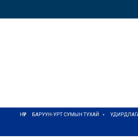
НҮҮР
БАРУУН-УРТ СУМЫН ТУХАЙ
УДИРДЛАГ