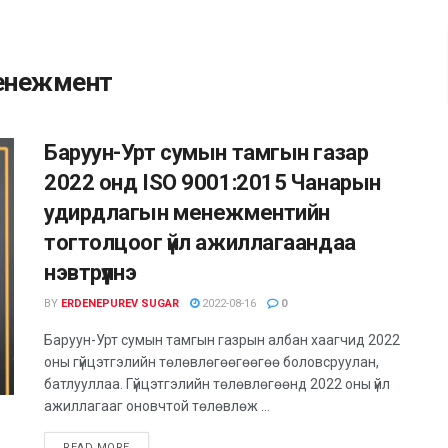
енежмент
Баруун-Урт сумын тамгын газар
2022 онд ISO 9001:2015 Чанарын
удирдлагын менежментийн
тогтолцоог үйл ажиллагаандаа
нэвтрүүлнэ
BY
ERDENEPUREV SUGAR
2022-08-16
0
Баруун-Урт сумын тамгын газрын албан хаагчид 2022
оны гүйцэтгэлийн төлөвлөгөөгөөгөө боловсруулан,
батлууллаа. Гүйцэтгэлийн төлөвлөгөөнд 2022 оны үйл
ажиллагааг оновчтой төлөвлөж ...
READ MORE