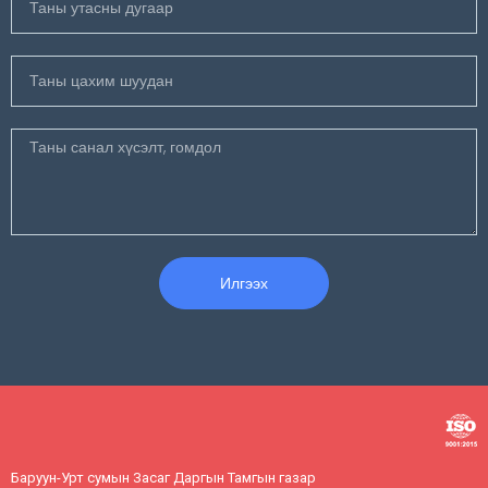
Илгээх
Баруун-Урт сумын Засаг Даргын Тамгын газар