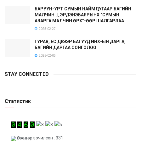
БАРУУН-УРТ СУМЫН НАЙМДУГААР БАГИЙН
МАЛЧИН Ц.ЭРДЭНЭБАЯРЫНХ “СУМЫН
АВАРГА МАЛЧИН ӨРХ”-ӨӨР ШАЛГАРЛАА
2025-02-27
ГУРАВ, ЕС ДҮГЭЭР БАГУУД ИНХ-ЫН ДАРГА,
БАГИЙН ДАРГАА СОНГОЛОО
2025-02-05
STAY CONNECTED
Статистик
Өнөөдөр зочилсон : 331