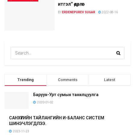
итгэл” өдөрлөг
BY
ERDENEPUREV SUGAR
2022-08-16
Trending
Comments
Latest
Баруун-Урт сумын танилцуулга
2020-01-02
САНХҮҮГИЙН ТАЙЛАНГИЙН И-БАЛАНС СИСТЕМ
ШИНЭЧЛЭГДЛЭЭ.
2023-11-23