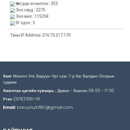
Өчигдөр зочилсон : 353
Энэ сард : 2275
Энэ жил : 115258
Яг одоо : 5
Таны IP Address: 216.73.217.179
Хаяг
Монгол Улс Баруун-Урт сум, 7-р баг Балдан-Осорын
гудамж
Ажиллах цагийн хуваарь :
Даваа - Баасан 08 00 - 17 00
Утас :
(976)7051-1111
Email:
baruunurt1957@gmail.com