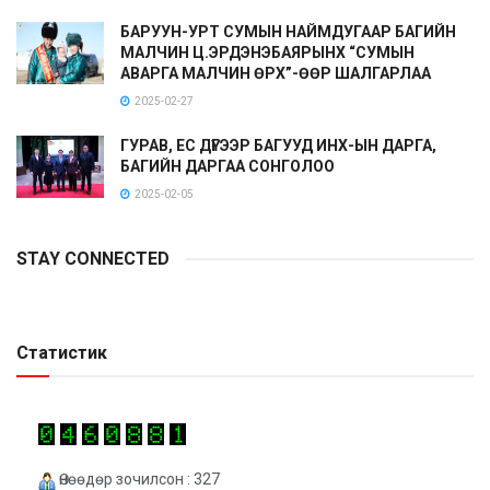
БАРУУН-УРТ СУМЫН НАЙМДУГААР БАГИЙН
МАЛЧИН Ц.ЭРДЭНЭБАЯРЫНХ “СУМЫН
АВАРГА МАЛЧИН ӨРХ”-ӨӨР ШАЛГАРЛАА
2025-02-27
ГУРАВ, ЕС ДҮГЭЭР БАГУУД ИНХ-ЫН ДАРГА,
БАГИЙН ДАРГАА СОНГОЛОО
2025-02-05
STAY CONNECTED
Статистик
Өнөөдөр зочилсон : 327