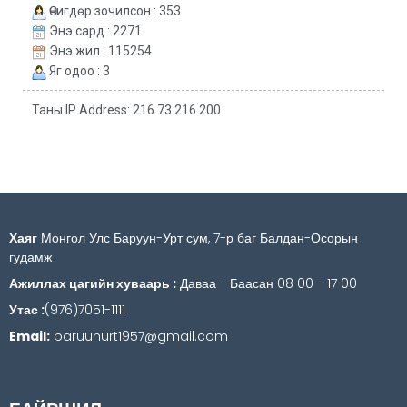
Өчигдөр зочилсон : 353
Энэ сард : 2271
Энэ жил : 115254
Яг одоо : 3
Таны IP Address: 216.73.216.200
Хаяг
Монгол Улс Баруун-Урт сум, 7-р баг Балдан-Осорын
гудамж
Ажиллах цагийн хуваарь :
Даваа - Баасан 08 00 - 17 00
Утас :
(976)7051-1111
Email:
baruunurt1957@gmail.com