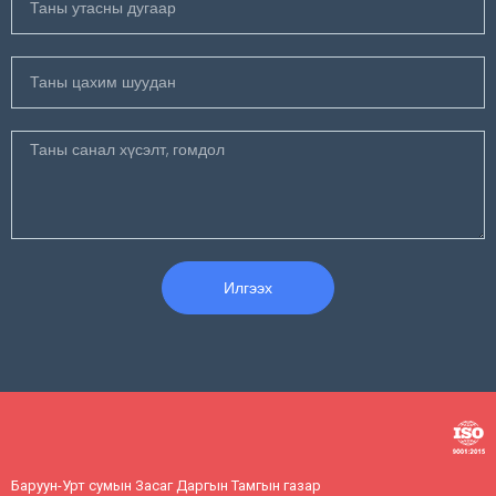
Илгээх
Баруун-Урт сумын Засаг Даргын Тамгын газар