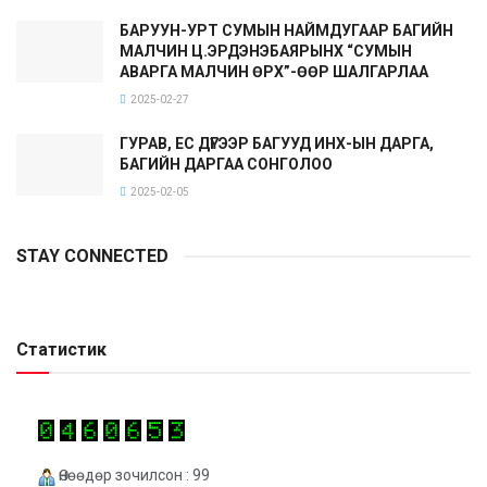
БАРУУН-УРТ СУМЫН НАЙМДУГААР БАГИЙН
МАЛЧИН Ц.ЭРДЭНЭБАЯРЫНХ “СУМЫН
АВАРГА МАЛЧИН ӨРХ”-ӨӨР ШАЛГАРЛАА
2025-02-27
ГУРАВ, ЕС ДҮГЭЭР БАГУУД ИНХ-ЫН ДАРГА,
БАГИЙН ДАРГАА СОНГОЛОО
2025-02-05
STAY CONNECTED
Статистик
Өнөөдөр зочилсон : 99