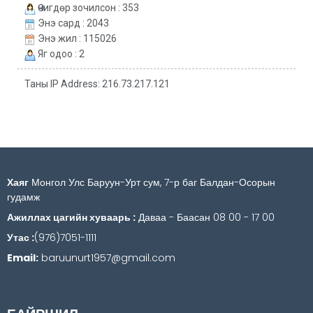
Өчигдөр зочилсон : 353
Энэ сард : 2043
Энэ жил : 115026
Яг одоо : 2
Таны IP Address: 216.73.217.121
Хаяг
Монгол Улс Баруун-Урт сум, 7-р баг Балдан-Осорын
гудамж
Ажиллах цагийн хуваарь :
Даваа - Баасан 08 00 - 17 00
Утас :
(976)7051-1111
Email:
baruunurt1957@gmail.com