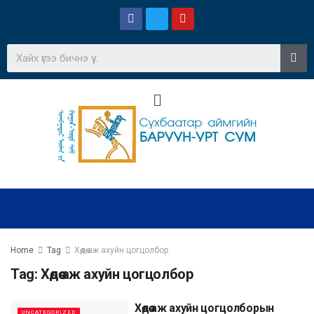
Home
Tag
Хөдөө аж ахуйн цогцолбор
Tag:
Хөдөө аж ахуйн цогцолбор
Хөдөө аж ахуйн цогцолборын
UNCATEGORIZED