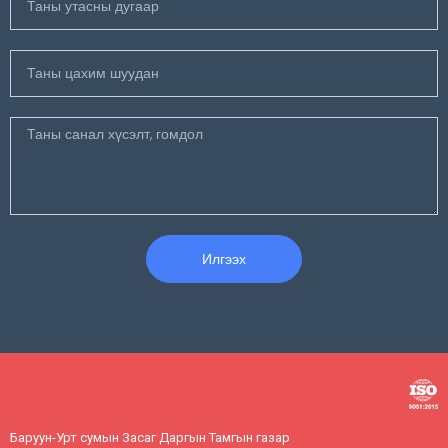
Илгээх
Баруун-Урт сумын Засаг Даргын Тамгын газар