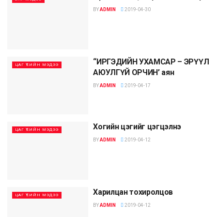
BY
ADMIN
2019-04-30
“ИРГЭДИЙН УХАМСАР – ЭРҮҮЛ
ЦАГ ҮЕИЙН МЭДЭЭ
АЮУЛГҮЙ ОРЧИН’ аян
BY
ADMIN
2019-04-17
Хогийн цэгийг цэгцэлнэ
ЦАГ ҮЕИЙН МЭДЭЭ
BY
ADMIN
2019-04-12
Харилцан тохиролцов
ЦАГ ҮЕИЙН МЭДЭЭ
BY
ADMIN
2019-04-12