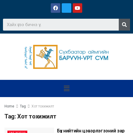
Home
Tag
Хот тохижилт
Tag:
Хот тохижилт
Бүх нийтийн цэвэрлэгээний зар
ЗАР МЭДЭЭ