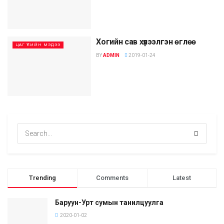
Хогийн сав хүлээлгэн өглөө
ЦАГ ҮЕИЙН МЭДЭЭ
BY
ADMIN
2019-01-24
Trending
Comments
Latest
Баруун-Урт сумын танилцуулга
2020-01-02