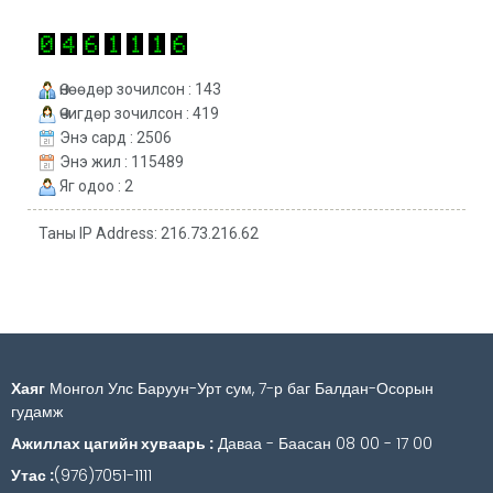
Өнөөдөр зочилсон : 143
Өчигдөр зочилсон : 419
Энэ сард : 2506
Энэ жил : 115489
Яг одоо : 2
Таны IP Address: 216.73.216.62
Хаяг
Монгол Улс Баруун-Урт сум, 7-р баг Балдан-Осорын
гудамж
Ажиллах цагийн хуваарь :
Даваа - Баасан 08 00 - 17 00
Утас :
(976)7051-1111