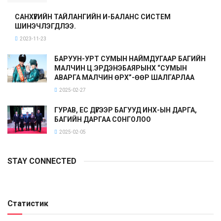
САНХҮҮГИЙН ТАЙЛАНГИЙН И-БАЛАНС СИСТЕМ
ШИНЭЧЛЭГДЛЭЭ.
2023-11-23
БАРУУН-УРТ СУМЫН НАЙМДУГААР БАГИЙН
МАЛЧИН Ц.ЭРДЭНЭБАЯРЫНХ “СУМЫН
АВАРГА МАЛЧИН ӨРХ”-ӨӨР ШАЛГАРЛАА
2025-02-27
ГУРАВ, ЕС ДҮГЭЭР БАГУУД ИНХ-ЫН ДАРГА,
БАГИЙН ДАРГАА СОНГОЛОО
2025-02-05
STAY CONNECTED
Статистик