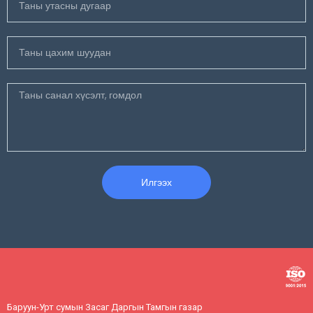
Илгээх
Баруун-Урт сумын Засаг Даргын Тамгын газар