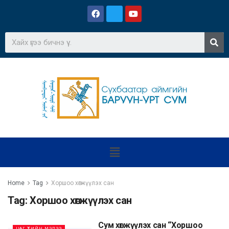
Home
Tag
Хоршоо хөгжүүлэх сан
Tag:
Хоршоо хөгжүүлэх сан
Сум хөгжүүлэх сан “Хоршоо
ЦАГ ҮЕИЙН МЭДЭЭ