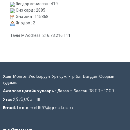
Өчигдөр зочилсон : 419
Энэ сард : 2885
Энэ жил : 115868
Яг одоо : 2
Таны IP Address: 216.73.216.111
Хаяг
Монгол Улс Баруун-Урт сум, 7-р баг Балдан-Осорын
гудамж
Ажиллах цагийн хуваарь :
Даваа - Баасан 08 00 - 17 00
Утас :
(976)7051-1111
Email:
baruunurt1957@gmail.com