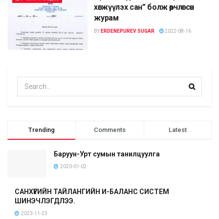
хөгжүүлэх сан” болж өөрчлөгсөн
журам
BY
ERDENEPUREV SUGAR
2022-08-16
Trending
Comments
Latest
Баруун-Урт сумын танилцуулга
2020-01-02
САНХҮҮГИЙН ТАЙЛАНГИЙН И-БАЛАНС СИСТЕМ
ШИНЭЧЛЭГДЛЭЭ.
2023-11-23