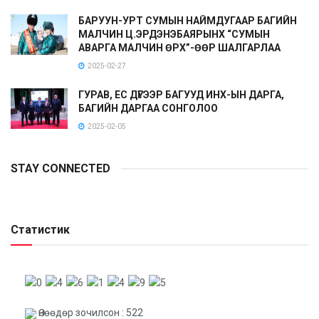
БАРУУН-УРТ СУМЫН НАЙМДУГААР БАГИЙН
МАЛЧИН Ц.ЭРДЭНЭБАЯРЫНХ “СУМЫН
АВАРГА МАЛЧИН ӨРХ”-ӨӨР ШАЛГАРЛАА
2025-02-27
ГУРАВ, ЕС ДҮГЭЭР БАГУУД ИНХ-ЫН ДАРГА,
БАГИЙН ДАРГАА СОНГОЛОО
2025-02-05
STAY CONNECTED
Статистик
Өнөөдөр зочилсон : 522