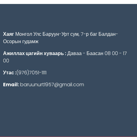
Хаяг
Монгол Улс Баруун-Урт сум, 7-р баг Балдан-
Осорын гудамж
Ажиллах цагийн хуваарь :
Даваа - Баасан 08 00 - 17
00
Утас :
(976)7051-1111
Email:
baruunurt1957@gmail.com