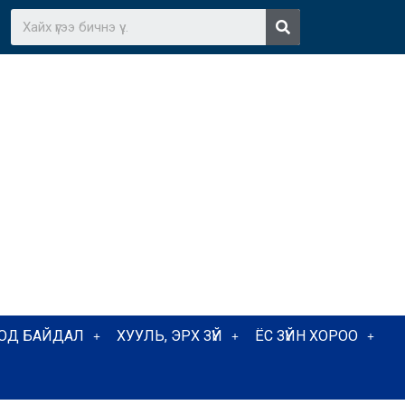
ТОД БАЙДАЛ
ХУУЛЬ, ЭРХ ЗҮЙ
ЁС ЗҮЙН ХОРОО