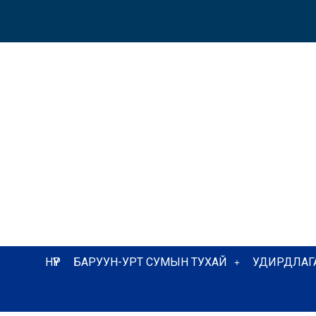
НҮҮР
БАРУУН-УРТ СУМЫН ТУХАЙ
УДИРДЛАГ