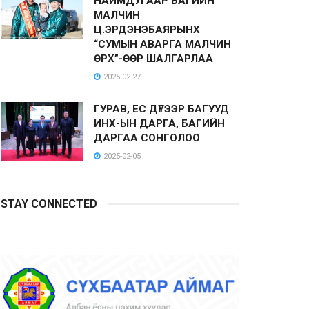
НАЙМДУГААР БАГИЙН
МАЛЧИН
Ц.ЭРДЭНЭБАЯРЫНХ
“СУМЫН АВАРГА МАЛЧИН
ӨРХ”-ӨӨР ШАЛГАРЛАА
2025-02-27
ГУРАВ, ЕС ДҮГЭЭР БАГУУД
ИНХ-ЫН ДАРГА, БАГИЙН
ДАРГАА СОНГОЛОО
2025-02-05
STAY CONNECTED