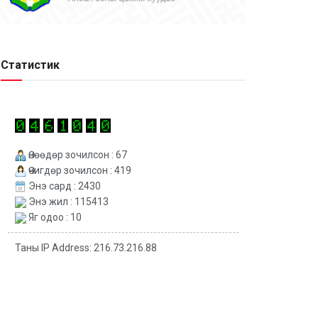
Статистик
Өнөөдөр зочилсон : 67
Өчигдөр зочилсон : 419
Энэ сард : 2430
Энэ жил : 115413
Яг одоо : 10
Таны IP Address: 216.73.216.88