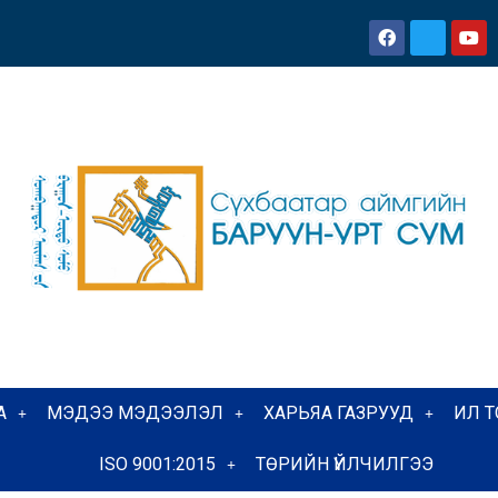
А
МЭДЭЭ МЭДЭЭЛЭЛ
ХАРЬЯА ГАЗРУУД
ИЛ 
ISO 9001:2015
ТӨРИЙН ҮЙЛЧИЛГЭЭ