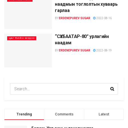
наадмын тоглолтын хуваарь
гарлаа
BY
ERDENEPUREV SUGAR
2022-08-16
“СҮХБААТАР-80” урлагийн
ЦАГ ҮЕИЙН МЭДЭЭ
наадам
BY
ERDENEPUREV SUGAR
2022-08-19
Trending
Comments
Latest