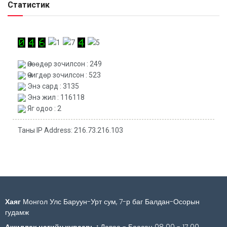
Статистик
Өнөөдөр зочилсон : 249
Өчигдөр зочилсон : 523
Энэ сард : 3135
Энэ жил : 116118
Яг одоо : 2
Таны IP Address: 216.73.216.103
Хаяг
Монгол Улс Баруун-Урт сум, 7-р баг Балдан-Осорын
гудамж
Ажиллах цагийн хуваарь :
Даваа - Баасан 08 00 - 17 00