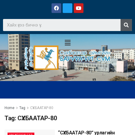
Home
Tag
СҮХБААТАР-80
Tag:
СҮХБААТАР-80
“СҮХБААТАР-80” урлагийн
UNCATEGORIZED