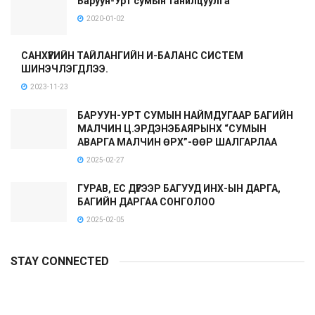
Баруун-Урт сумын танилцуулга
2020-01-02
САНХҮҮГИЙН ТАЙЛАНГИЙН И-БАЛАНС СИСТЕМ
ШИНЭЧЛЭГДЛЭЭ.
2023-11-23
БАРУУН-УРТ СУМЫН НАЙМДУГААР БАГИЙН
МАЛЧИН Ц.ЭРДЭНЭБАЯРЫНХ “СУМЫН
АВАРГА МАЛЧИН ӨРХ”-ӨӨР ШАЛГАРЛАА
2025-02-27
ГУРАВ, ЕС ДҮГЭЭР БАГУУД ИНХ-ЫН ДАРГА,
БАГИЙН ДАРГАА СОНГОЛОО
2025-02-05
STAY CONNECTED