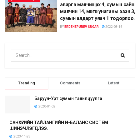
аварга малчин өрх 4, сумын сайн
малчин 14, мөнгөн унаганы эзэн 3,
сумын алдарт уяач 1 тодорлоо.
BY
ERDENEPUREV SUGAR
2022-08-16
Trending
Comments
Latest
Баруун-Урт сумын танилцуулга
2020-01-02
САНХҮҮГИЙН ТАЙЛАНГИЙН И-БАЛАНС СИСТЕМ
ШИНЭЧЛЭГДЛЭЭ.
2023-11-23