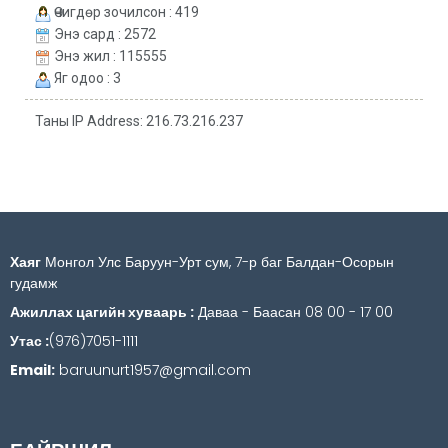
Өчигдөр зочилсон : 419
Энэ сард : 2572
Энэ жил : 115555
Яг одоо : 3
Таны IP Address: 216.73.216.237
Хаяг
Монгол Улс Баруун-Урт сум, 7-р баг Балдан-Осорын
гудамж
Ажиллах цагийн хуваарь :
Даваа - Баасан 08 00 - 17 00
Утас :
(976)7051-1111
Email:
baruunurt1957@gmail.com