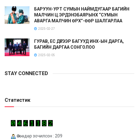
БАРУУН-УРТ СУМЫН НАЙМДУГААР БАГИЙН
МАЛЧИН Ц.ЭРДЭНЭБАЯРЫНХ “СУМЫН
АВАРГА МАЛЧИН ӨРХ”-ӨӨР ШАЛГАРЛАА
2025-02-27
ГУРАВ, ЕС ДҮГЭЭР БАГУУД ИНХ-ЫН ДАРГА,
БАГИЙН ДАРГАА СОНГОЛОО
2025-02-05
STAY CONNECTED
Статистик
Өнөөдөр зочилсон : 209