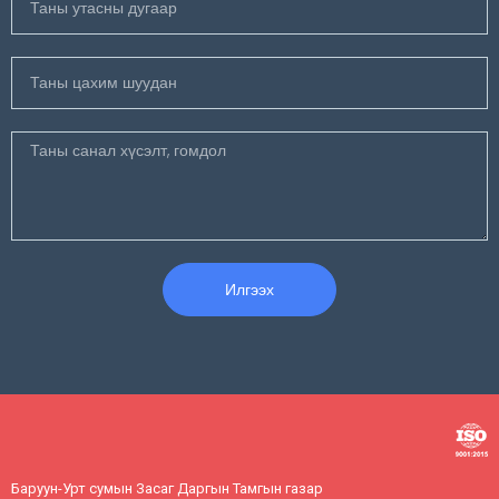
Илгээх
Баруун-Урт сумын Засаг Даргын Тамгын газар