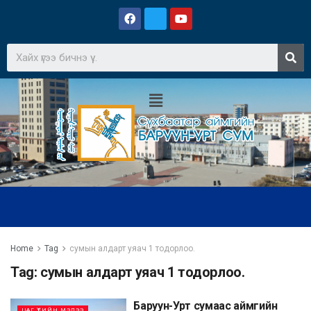
Home
Tag
сумын алдарт уяач 1 тодорлоо.
Tag:
сумын алдарт уяач 1 тодорлоо.
Баруун-Урт сумаас аймгийн
ЦАГ ҮЕИЙН МЭДЭЭ