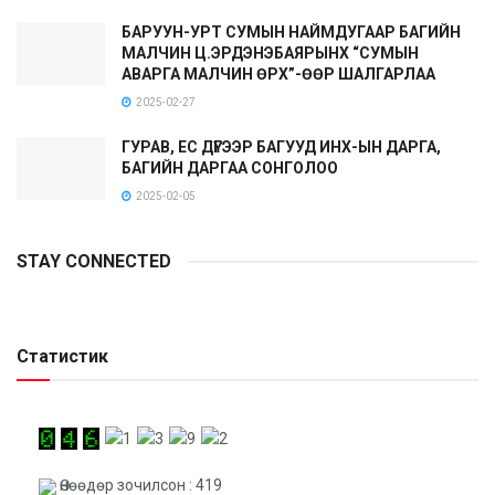
БАРУУН-УРТ СУМЫН НАЙМДУГААР БАГИЙН
МАЛЧИН Ц.ЭРДЭНЭБАЯРЫНХ “СУМЫН
АВАРГА МАЛЧИН ӨРХ”-ӨӨР ШАЛГАРЛАА
2025-02-27
ГУРАВ, ЕС ДҮГЭЭР БАГУУД ИНХ-ЫН ДАРГА,
БАГИЙН ДАРГАА СОНГОЛОО
2025-02-05
STAY CONNECTED
Статистик
Өнөөдөр зочилсон : 419