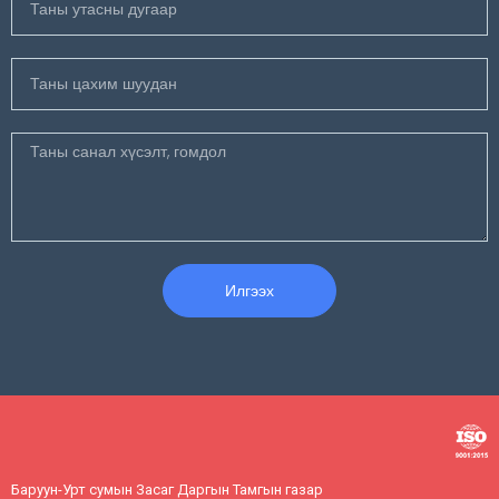
Илгээх
Баруун-Урт сумын Засаг Даргын Тамгын газар