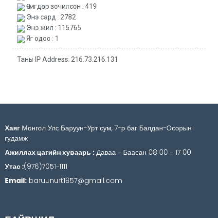
Өчигдөр зочилсон : 419
Энэ сард : 2782
Энэ жил : 115765
Яг одоо : 1
Таны IP Address: 216.73.216.131
Хаяг
Монгол Улс Баруун-Урт сум, 7-р баг Балдан-Осорын
гудамж
Ажиллах цагийн хуваарь :
Даваа - Баасан 08 00 - 17 00
Утас :
(976)7051-1111
Email:
baruunurt1957@gmail.com