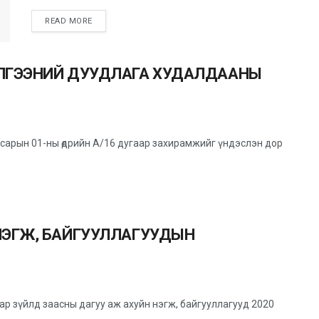
READ MORE
ИЛГЭЭНИЙ ДУУДЛАГА ХУДАЛДААНЫ
 сарын 01-ны өдрийн А/16 дугаар захирамжийг үндэслэн дор
НЭГЖ, БАЙГУУЛЛАГУУДЫН
аар зүйлд заасны дагуу аж ахуйн нэгж, байгууллагууд 2020