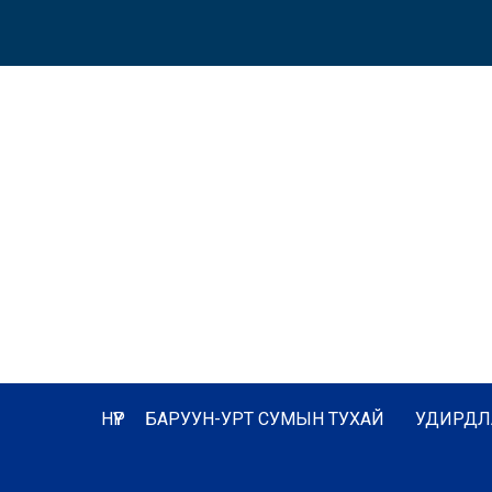
НҮҮР
БАРУУН-УРТ СУМЫН ТУХАЙ
УДИРДЛ