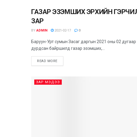
ГАЗАР ЭЗЭМШИХ ЭРХИЙН ГЭРЧ
ЗАР МЭДЭЭ
ЗАР
BY
ADMIN
2021-02-17
0
Баруун-Урт сумын Засаг даргын 2021 оны 02 дугаар
дурдсан байршилд газар эзэмших,...
READ MORE
ЗАР МЭДЭЭ