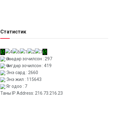
Статистик
Өнөөдөр зочилсон : 297
Өчигдөр зочилсон : 419
Энэ сард : 2660
Энэ жил : 115643
Яг одоо : 7
Таны IP Address: 216.73.216.23