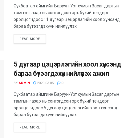
Сүхбаатар аймгийн Баруун-Урт сумын Засаг даргын
тамгын газар нь сонгогдсон эрх бүхий тендерт
оролцогчдоос 11 дүгээр цэцэрлэгийн хоол хүнсэнд
бараа бүтээгдэхүүн нийлүүлэх...
READ MORE
5 дугаар цэцэрлэгийн хоол хүнсэнд
бараа бүтээгдэхүүн нийлүүлэх ажил
BY
ADMIN
2020-03-05
0
Сүхбаатар аймгийн Баруун-Урт сумын Засаг даргын
тамгын газар нь сонгогдсон эрх бүхий тендерт
оролцогчдоос 5 дугаар цэцэрлэгийн хоол хүнсэнд
бараа бүтээгдэхүүн нийлүүлэх...
READ MORE