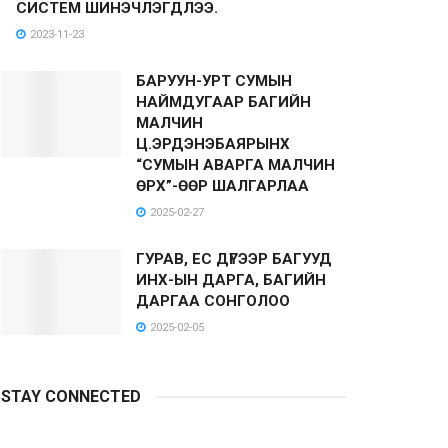
СИСТЕМ ШИНЭЧЛЭГДЛЭЭ.
2023-11-23
БАРУУН-УРТ СУМЫН
НАЙМДУГААР БАГИЙН
МАЛЧИН
Ц.ЭРДЭНЭБАЯРЫНХ
“СУМЫН АВАРГА МАЛЧИН
ӨРХ”-ӨӨР ШАЛГАРЛАА
2025-02-27
ГУРАВ, ЕС ДҮГЭЭР БАГУУД
ИНХ-ЫН ДАРГА, БАГИЙН
ДАРГАА СОНГОЛОО
2025-02-05
STAY CONNECTED