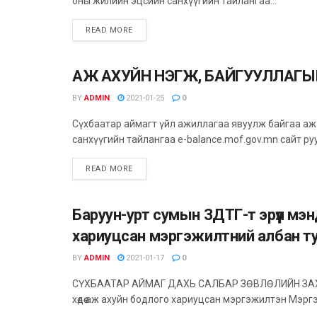
оны жилийн эцсийн санхүүгийн тайлангаа...
READ MORE
АЖ АХУЙН НЭГЖ, БАЙГУУЛЛАГ
ЗАР МЭДЭЭ
BY
ADMIN
2021-01-25
0
Сүхбаатар аймагт үйл ажиллагаа явуулж байгаа аж
санхүүгийн тайлангаа e-balance.mof.gov.mn сайт руу
READ MORE
Баруун-урт сумын ЗДТГ-т эрүүл м
ЗАР МЭДЭЭ
хариуцсан мэргэжилтний албан т
BY
ADMIN
2021-01-17
0
СҮХБААТАР АЙМАГ ДАХЬ САЛБАР ЗӨВЛӨЛИЙН ЗАХИАЛ
хөдөө аж ахуйн бодлого хариуцсан мэргэжилтэн Мэрг