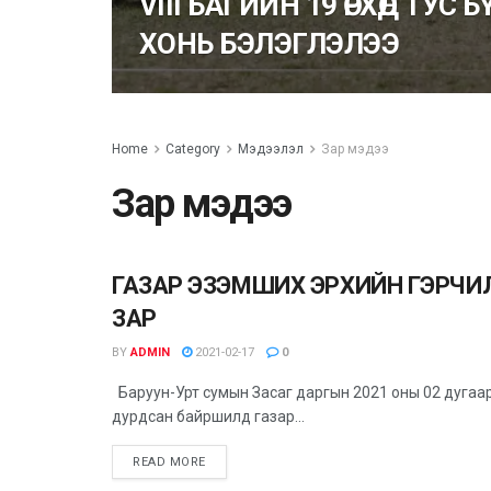
VIII БАГИЙН 19 ӨРХӨД ТУС 
ХОНЬ БЭЛЭГЛЭЛЭЭ
Home
Category
Мэдээлэл
Зар мэдээ
Зар мэдээ
ГАЗАР ЭЗЭМШИХ ЭРХИЙН ГЭРЧ
ЗАР МЭДЭЭ
ЗАР
BY
ADMIN
2021-02-17
0
Баруун-Урт сумын Засаг даргын 2021 оны 02 дугаар
дурдсан байршилд газар...
READ MORE