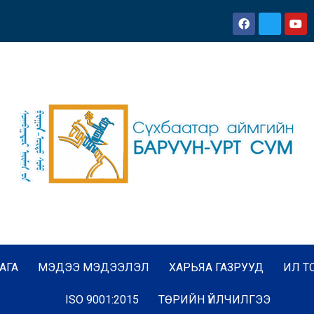
АГА
МЭДЭЭ МЭДЭЭЛЭЛ
ХАРЬЯА ГАЗРУУД
ИЛ Т
ISO 9001:2015
ТӨРИЙН ҮЙЛЧИЛГЭЭ