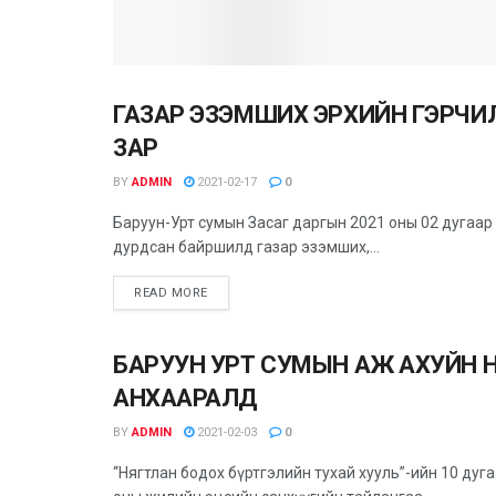
ГАЗАР ЭЗЭМШИХ ЭРХИЙН ГЭРЧ
ЗАР МЭДЭЭ
ЗАР
BY
ADMIN
2021-02-17
0
Баруун-Урт сумын Засаг даргын 2021 оны 02 дугаар
дурдсан байршилд газар эзэмших,...
READ MORE
БАРУУН УРТ СУМЫН АЖ АХУЙН 
ЗАР МЭДЭЭ
АНХААРАЛД
BY
ADMIN
2021-02-03
0
“Нягтлан бодох бүртгэлийн тухай хууль”-ийн 10 дуг