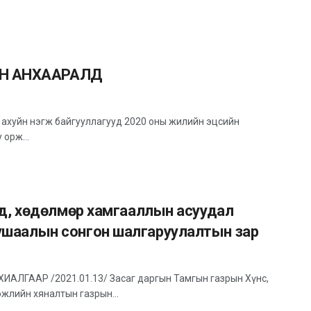
ЫН АНХААРАЛД
 ахуйн нэгж байгууллагууд 2020 оны жилийн эцсийн
 орж...
энд, хөдөлмөр хамгааллын асуудал
ушаалын сонгон шалгаруулалтын зар
ГААР /2021.01.13/ Засаг даргын Тамгын газрын Хүнс,
эжлийн хяналтын газрын...