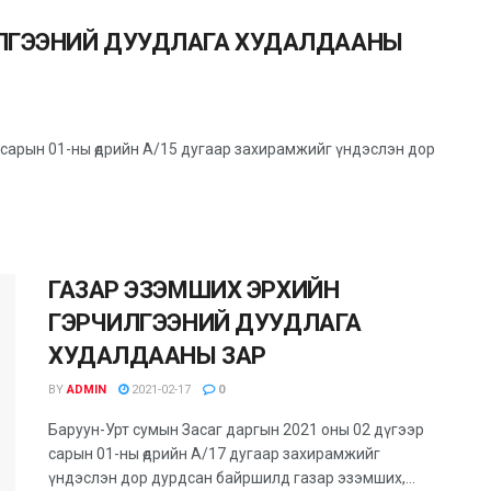
ИЛГЭЭНИЙ ДУУДЛАГА ХУДАЛДААНЫ
 сарын 01-ны өдрийн А/15 дугаар захирамжийг үндэслэн дор
ГАЗАР ЭЗЭМШИХ ЭРХИЙН
ГЭРЧИЛГЭЭНИЙ ДУУДЛАГА
ХУДАЛДААНЫ ЗАР
BY
ADMIN
2021-02-17
0
Баруун-Урт сумын Засаг даргын 2021 оны 02 дүгээр
сарын 01-ны өдрийн А/17 дугаар захирамжийг
үндэслэн дор дурдсан байршилд газар эзэмших,...