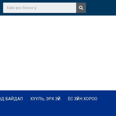
ОД БАЙДАЛ
ХУУЛЬ, ЭРХ ЗҮЙ
ЁС ЗҮЙН ХОРОО