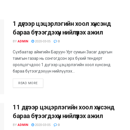
1 дүгээр цэцэрлэгийн хоол хүнсэнд
бараа бүтээгдэхүүн нийлүүлэх ажил
BY
ADMIN
2020-03-05
0
Сүхбаатар аймгийн Баруун-Урт сумын Засаг даргын
тамгын газар нь сонгогдсон эрх бүхий тендерт
оролцогчдоос 1 дүгээр цэцэрлэгийн хоол хүнсэнд
бараа бүтээгдэхүүн нийлүүлэх...
READ MORE
11 дүгээр цэцэрлэгийн хоол хүнсэнд
бараа бүтээгдэхүүн нийлүүлэх ажил
BY
ADMIN
2020-03-05
0