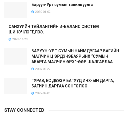
Баруун-Урт сумын танилцуулга
2020-01-02
САНХҮҮГИЙН ТАЙЛАНГИЙН И-БАЛАНС СИСТЕМ
ШИНЭЧЛЭГДЛЭЭ.
2023-11-23
БАРУУН-УРТ СУМЫН НАЙМДУГААР БАГИЙН
МАЛЧИН Ц.ЭРДЭНЭБАЯРЫНХ “СУМЫН
АВАРГА МАЛЧИН ӨРХ”-ӨӨР ШАЛГАРЛАА
2025-02-27
ГУРАВ, ЕС ДҮГЭЭР БАГУУД ИНХ-ЫН ДАРГА,
БАГИЙН ДАРГАА СОНГОЛОО
2025-02-05
STAY CONNECTED