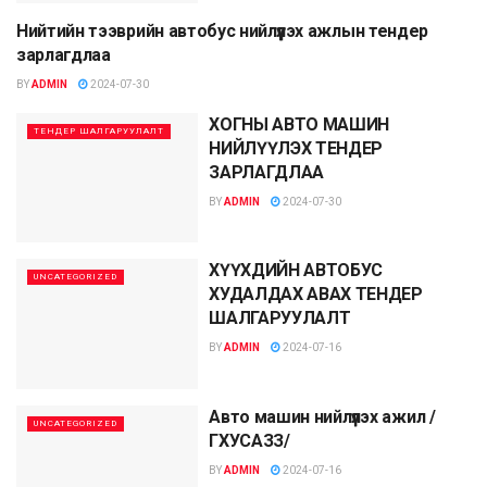
Нийтийн тээврийн автобус нийлүүлэх ажлын тендер
ТЕНДЕР ШАЛГАРУУЛАЛТ
зарлагдлаа
BY
ADMIN
2024-07-30
ХОГНЫ АВТО МАШИН
ТЕНДЕР ШАЛГАРУУЛАЛТ
НИЙЛҮҮЛЭХ ТЕНДЕР
ЗАРЛАГДЛАА
BY
ADMIN
2024-07-30
ХҮҮХДИЙН АВТОБУС
UNCATEGORIZED
ХУДАЛДАХ АВАХ ТЕНДЕР
ШАЛГАРУУЛАЛТ
BY
ADMIN
2024-07-16
Авто машин нийлүүлэх ажил /
UNCATEGORIZED
ГХУСАЗЗ/
BY
ADMIN
2024-07-16