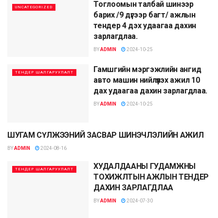
Тоглоомын талбай шинээр
UNCATEGORIZED
барих /9 дүгээр багт/ ажлын
тендер 4 дэх удаагаа дахин
зарлагдлаа.
BY
ADMIN
2024-10-25
Гамшгийн мэргэжлийн ангид
ТЕНДЕР ШАЛГАРУУЛАЛТ
авто машин нийлүүлэх ажил 10
дах удаагаа дахин зарлагдлаа.
BY
ADMIN
2024-10-25
ШУГАМ СҮЛЖЭЭНИЙ ЗАСВАР ШИНЭЧЛЭЛИЙН АЖИЛ
ТЕНДЕР ШАЛГАРУУЛАЛТ
BY
ADMIN
2024-08-16
ХУДАЛДААНЫ ГУДАМЖНЫ
ТЕНДЕР ШАЛГАРУУЛАЛТ
ТОХИЖЛТЫН АЖЛЫН ТЕНДЕР
ДАХИН ЗАРЛАГДЛАА
BY
ADMIN
2024-07-30