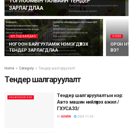
ТОГЛООМЫН ТАЛБАЙН ТЕНДЕР
ЗАРЛАГДЛАА
ИЛ ТОД БАЙДАЛ
VIDEO
НОГООН БАЙГУУЛАМЖ НЭМЭГДҮҮЛЭХ
ОРОН НУТ
ТЕНДЕР ЗАРЛАГДЛАА
ВЭ?
Home
Category
Тендер шалгаруулалт
Тендер шалгаруулалт
Тендер шалгаруулалтын нэр:
UNCATEGORIZED
Авто машин нийлүүлэх ажил /
ГХУСАЗЗ/
BY
ADMIN
2024-11-20