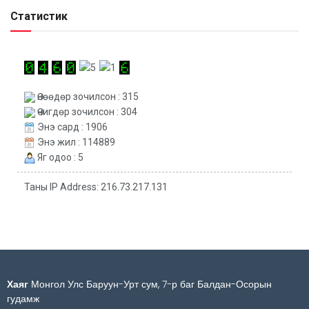
Статистик
Өнөөдөр зочилсон : 315
Өчигдөр зочилсон : 304
Энэ сард : 1906
Энэ жил : 114889
Яг одоо : 5
Таны IP Address: 216.73.217.131
Хаяг
Монгол Улс Баруун-Урт сум, 7-р баг Балдан-Осорын
гудамж