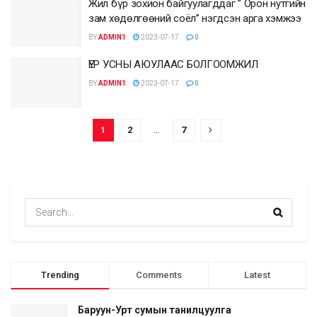
Жил бүр зохион байгуулагддаг ” Орон нутгийн
зам хөдөлгөөний соёл” нэгдсэн арга хэмжээ
BY
ADMIN1
2023-07-17
0
ҮЕР УСНЫ АЮУЛААС БОЛГООМЖИЛ
BY
ADMIN1
2023-07-17
0
1
2
…
7
Trending
Comments
Latest
Баруун-Урт сумын танилцуулга