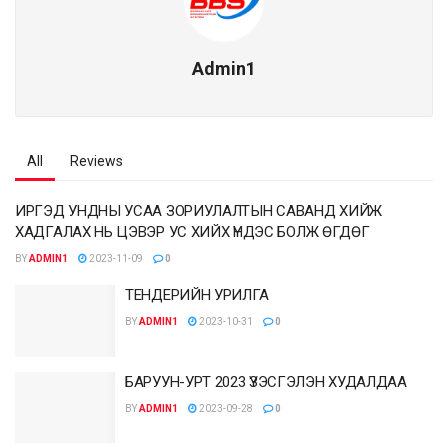
Admin1
All
Reviews
ИРГЭД УНДНЫ УСАА ЗОРИУЛАЛТЫН САВАНД ХИЙЖ
ХАДГАЛАХ НЬ ЦЭВЭР УС ХИЙХ ҮНДЭС БОЛЖ ӨГДӨГ
BY
ADMIN1
2023-11-09
0
ТЕНДЕРИЙН УРИЛГА
BY
ADMIN1
2023-10-31
0
БАРУУН-УРТ 2023 ҮЗЭСГЭЛЭН ХУДАЛДАА
BY
ADMIN1
2023-09-28
0