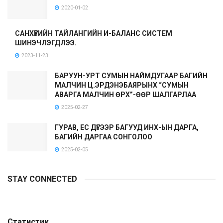
2020-01-02
САНХҮҮГИЙН ТАЙЛАНГИЙН И-БАЛАНС СИСТЕМ
ШИНЭЧЛЭГДЛЭЭ.
2023-11-23
БАРУУН-УРТ СУМЫН НАЙМДУГААР БАГИЙН
МАЛЧИН Ц.ЭРДЭНЭБАЯРЫНХ “СУМЫН
АВАРГА МАЛЧИН ӨРХ”-ӨӨР ШАЛГАРЛАА
2025-02-27
ГУРАВ, ЕС ДҮГЭЭР БАГУУД ИНХ-ЫН ДАРГА,
БАГИЙН ДАРГАА СОНГОЛОО
2025-02-05
STAY CONNECTED
Статистик