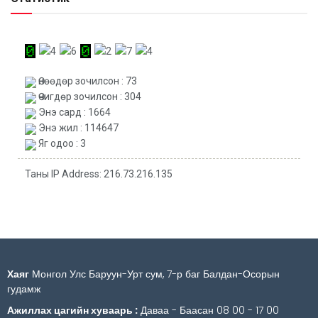
Өнөөдөр зочилсон : 73
Өчигдөр зочилсон : 304
Энэ сард : 1664
Энэ жил : 114647
Яг одоо : 3
Таны IP Address: 216.73.216.135
Хаяг
Монгол Улс Баруун-Урт сум, 7-р баг Балдан-Осорын
гудамж
Ажиллах цагийн хуваарь :
Даваа - Баасан 08 00 - 17 00