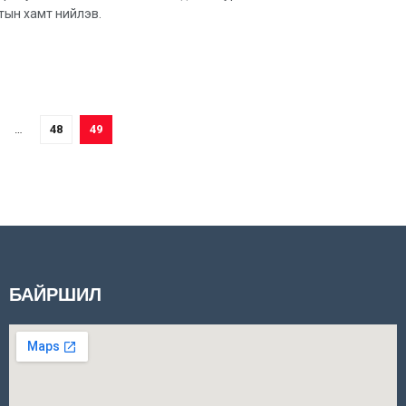
тын хамт нийлэв.
…
48
49
БАЙРШИЛ