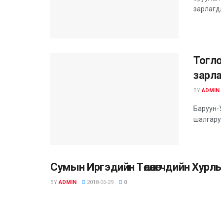
зарлагд
Тогл
зарл
BY
ADMIN
Баруун-
шалгару
Сумын Иргэдийн Төлөөлөгчдийн Хур
BY
ADMIN
2018-06-29
0