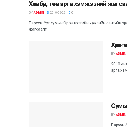
Хөтөлбөр, төсөл арга хэмжээний жагс
BY
ADMIN
2018-06-28
0
Баруун-Урт сумын Орон нутгийн хөгжлийн сангийн хөрөнгөө
жагсаалт
Хөрөн
BY
ADMIN
2018 онд
арга хэ
Сумын
BY
ADMIN
Баруун-У