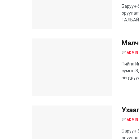
Баруун-У
оруулал
ТАЛБАЙ'-н
Малч
BY
ADMIN
Пийпл И
сумын З
ны өдрүү
Ухаал
BY
ADMIN
Баруун-У
оруулалт