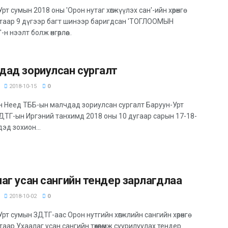
рт сумын 2018 оны 'Орон нутаг хөгжүүлэх сан'-ийн хөрөнгө
таар 9 дүгээр багт шинээр баригдсан 'ТОГЛООМЫН
 нээлт болж өнгөрлөө....
дад зориулсан сургалт
2018-10-15
0
н Неед ТББ-ын малчдад зориулсан сургалт Баруун-Урт
ДТГ-ын Иргэний танхимд 2018 оны 10 дугаар сарын 17-18-
дэд зохион...
аг усан сангийн тендер зарлагдлаа
2018-10-02
0
рт сумын ЗДТГ-аас Орон нутгийн хөгжлийн сангийн хөрөнгө
аар Ухаалаг усан сангийн төхөөрөмж суурилуулах тендер