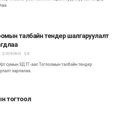
лаа.
оомын талбайн тендер шалгаруулалт
агдлаа
2018-08-02
0
Урт сумын ЗДТГ-аас Тоглоомын талбайн тендер
улалт зарлалаа.
лын тогтоол