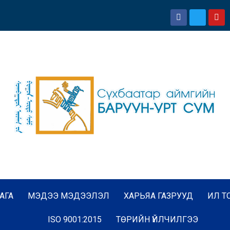
АГА
МЭДЭЭ МЭДЭЭЛЭЛ
ХАРЬЯА ГАЗРУУД
ИЛ Т
ISO 9001:2015
ТӨРИЙН ҮЙЛЧИЛГЭЭ