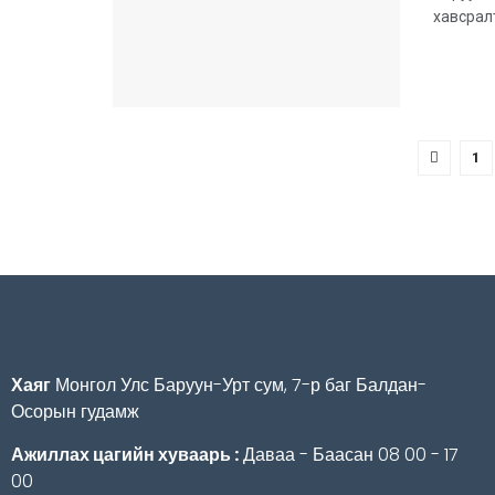
хавсрал
1
Хаяг
Монгол Улс Баруун-Урт сум, 7-р баг Балдан-
Осорын гудамж
Ажиллах цагийн хуваарь :
Даваа - Баасан 08 00 - 17
00