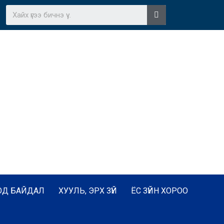
ОД БАЙДАЛ
ХУУЛЬ, ЭРХ ЗҮЙ
ЁС ЗҮЙН ХОРОО