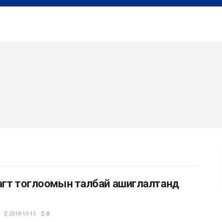
багт тоглоомын талбай ашиглалтанд
2018-10-15
0