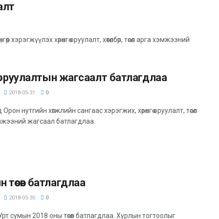
аалт
р хэрэгжүүлэх хөрөнгө оруулалт, хөтөлбөр, төсөл арга хэмжээний
гө оруулалтын жагсаалт батлагдлаа
2018-05-31
0
 Орон нутгийн хөгжлийн сангаас хэрэгжих, хөрөнгө оруулалт, төсөл
мжээний жагсаал батлагдлаа.
 төсөв батлагдлаа
2018-05-30
0
рт сумын 2018 оны төсөв батлагдлаа. Хурлын тогтоолыг