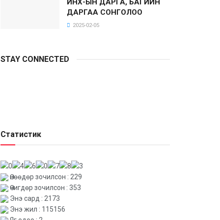
ИНХ-ЫН ДАРГА, БАГИЙН
ДАРГАА СОНГОЛОО
2025-02-05
STAY CONNECTED
Статистик
Өнөөдөр зочилсон : 229
Өчигдөр зочилсон : 353
Энэ сард : 2173
Энэ жил : 115156