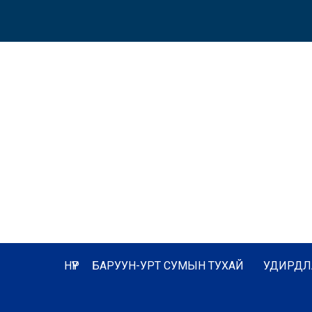
НҮҮР
БАРУУН-УРТ СУМЫН ТУХАЙ
УДИРДЛ