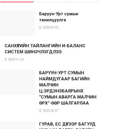
Баруун-Урт сумын
танилцуулга
2020-01-02
САНХҮҮГИЙН ТАЙЛАНГИЙН И-БАЛАНС
СИСТЕМ ШИНЭЧЛЭГДЛЭЭ.
2023-11-23
БАРУУН-УРТ СУМЫН
НАЙМДУГААР БАГИЙН
МАЛЧИН
Ц.ЭРДЭНЭБАЯРЫНХ
“СУМЫН АВАРГА МАЛЧИН
ӨРХ”-ӨӨР ШАЛГАРЛАА
2025-02-27
ГУРАВ, ЕС ДҮГЭЭР БАГУУД