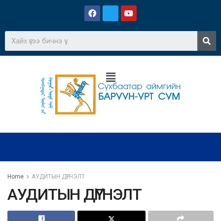
Home
АУДИТЫН ДҮГНЭЛТ
АУДИТЫН ДҮГНЭЛТ