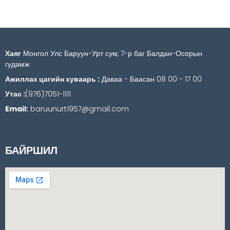
Хаяг
Монгол Улс Баруун-Урт сум, 7-р баг Балдан-Осорын
гудамж
Ажиллах цагийн хуваарь :
Даваа - Баасан 08 00 - 17 00
Утас :
(976)7051-1111
Email:
baruunurt1957@gmail.com
БАЙРШИЛ